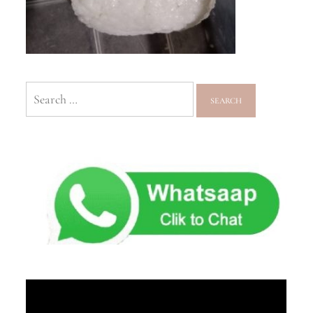
Search
for: