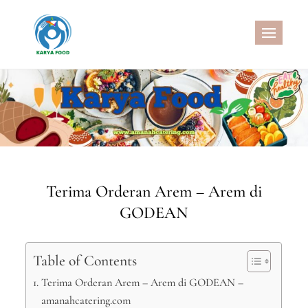
Skip
to
CATERING SEHAT
MELAYANI CATERING DENGAN
content
MENU SEHAT, CATERING
PERNIKAHAN, JASA AQIQAH
MURAH, NASI KOTAK SEHAT, NASI
KOTAK WISATA, SNACK BOX
MURAH, SNACK TAJIL
RAMADHAN, NASI BOX
RAMADHAN
Terima Orderan Arem – Arem di
GODEAN
Table of Contents
Terima Orderan Arem – Arem di GODEAN –
amanahcatering.com