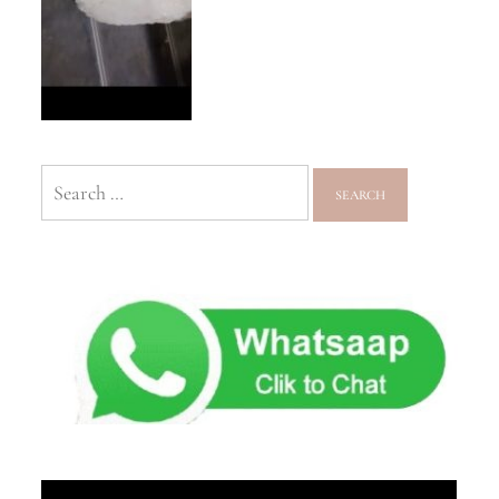
Search
for: