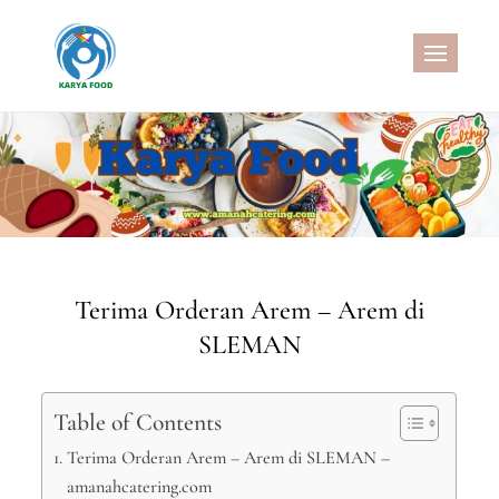
Skip
to
CATERING SEHAT
MELAYANI CATERING DENGAN
content
MENU SEHAT, CATERING
PERNIKAHAN, JASA AQIQAH
MURAH, NASI KOTAK SEHAT, NASI
KOTAK WISATA, SNACK BOX
MURAH, SNACK TAJIL
RAMADHAN, NASI BOX
RAMADHAN
Terima Orderan Arem – Arem di
SLEMAN
Table of Contents
Terima Orderan Arem – Arem di SLEMAN –
amanahcatering.com