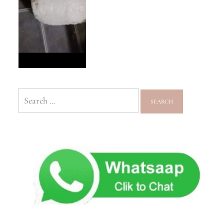
Search
for: