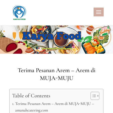
Skip
to
CATERING SEHAT
MELAYANI CATERING DENGAN
content
MENU SEHAT, CATERING
PERNIKAHAN, JASA AQIQAH
MURAH, NASI KOTAK SEHAT, NASI
KOTAK WISATA, SNACK BOX
MURAH, SNACK TAJIL
RAMADHAN, NASI BOX
RAMADHAN
Terima Pesanan Arem – Arem di
MUJA-MUJU
Table of Contents
Terima Pesanan Arem – Arem di MUJA-MUJU –
amanahcatering.com