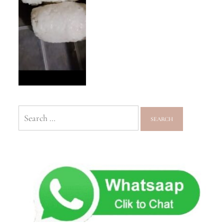
Search
for: