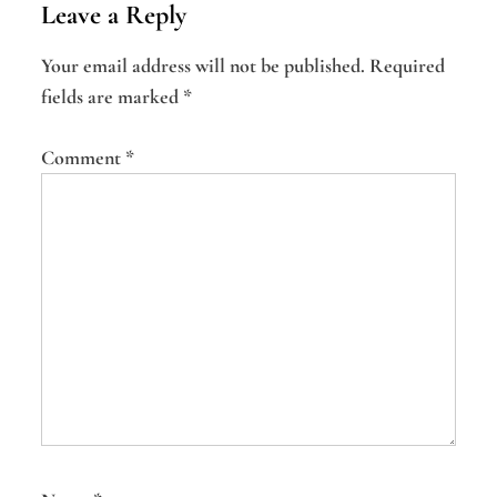
Leave a Reply
a
Your email address will not be published.
Required
v
fields are marked
*
i
g
Comment
*
a
t
i
o
n