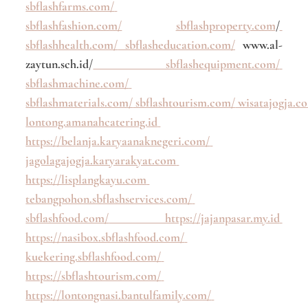
sbflashfarms.com/
sbflashfashion.com/
sbflashproperty.com
/
sbflashhealth.com/
sbflasheducation.com/
www.al-
zaytun.sch.id/
sbflashequipment.com/
sbflashmachine.com/
sbflashmaterials.com/
sbflashtourism.com/
wisatajogja.co
lontong.amanahcatering.id
https://belanja.karyaanaknegeri.com/
jagolagajogja.karyarakyat.com
https://lisplangkayu.com
tebangpohon.sbflashservices.com/
sbflashfood.com/
https://jajanpasar.my.id
https://nasibox.sbflashfood.com/
kuekering.sbflashfood.com/
https://sbflashtourism.com/
https://lontongnasi.bantulfamily.com/