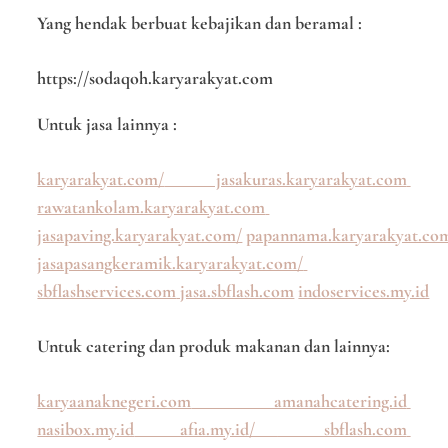
Yang hendak berbuat kebajikan dan beramal :
https://sodaqoh.karyarakyat.com
Untuk jasa lainnya :
karyarakyat.com/
jasakuras.karyarakyat.com
rawatankolam.karyarakyat.com
jasapaving.karyarakyat.com/
papannama.karyarakyat.co
jasapasangkeramik.karyarakyat.com/
sbflashservices.com
jasa.sbflash.com
indoservices.my.id
Untuk catering dan produk makanan dan lainnya:
karyaanaknegeri.com
amanahcatering.id
nasibox.my.id
afia.my.id/
sbflash.com