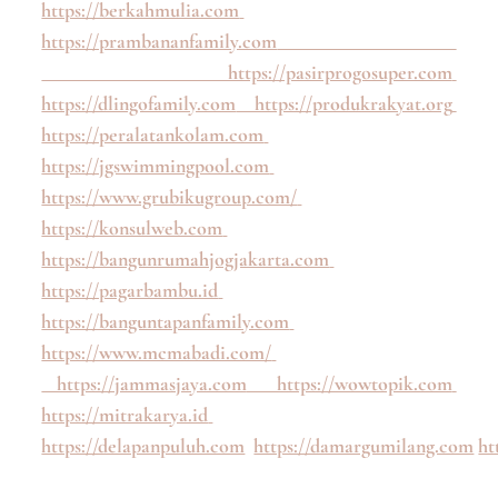
https://berkahmulia.com
https://prambananfamily.com
https://pasirprogosuper.com
https://dlingofamily.com
https://produkrakyat.org
https://peralatankolam.com
https://jgswimmingpool.com
https://www.grubikugroup.com/
https://konsulweb.com
https://bangunrumahjogjakarta.com
https://pagarbambu.id
https://banguntapanfamily.com
https://www.mcmabadi.com/
https://jammasjaya.com
https://wowtopik.com
https://mitrakarya.id
https://delapanpuluh.com
https://damargumilang.com
ht