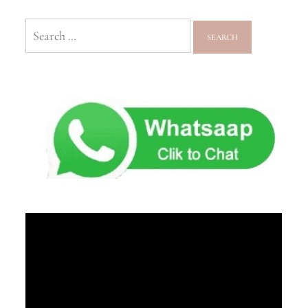
Search
for: