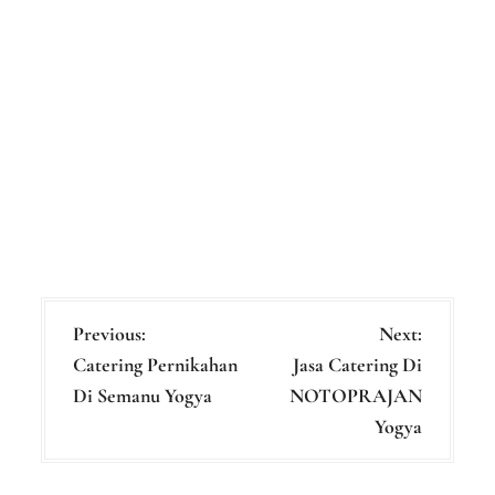
P
Previous:
Next:
Catering Pernikahan
Jasa Catering Di
o
Di Semanu Yogya
NOTOPRAJAN
s
Yogya
t
n