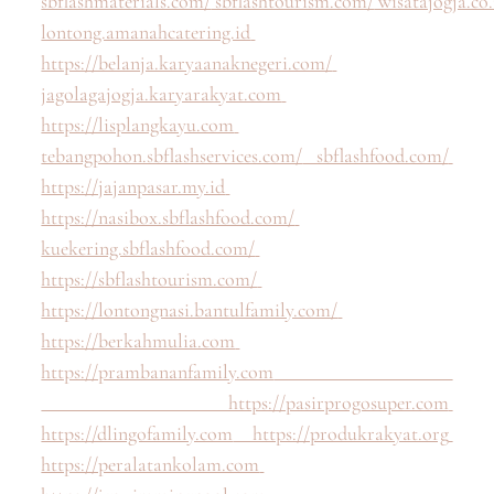
sbflashmaterials.com/
sbflashtourism.com/
wisatajogja.co.
lontong.amanahcatering.id
https://belanja.karyaanaknegeri.com/
jagolagajogja.karyarakyat.com
https://lisplangkayu.com
tebangpohon.sbflashservices.com/
sbflashfood.com/
https://jajanpasar.my.id
https://nasibox.sbflashfood.com/
kuekering.sbflashfood.com/
https://sbflashtourism.com/
https://lontongnasi.bantulfamily.com/
https://berkahmulia.com
https://prambananfamily.com
https://pasirprogosuper.com
https://dlingofamily.com
https://produkrakyat.org
https://peralatankolam.com