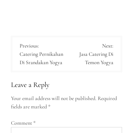
P
Previous:
Next:
Catering Pernikahan
Jasa Catering Di
o
Di Srandakan Yogya
Temon Yogya
s
t
Leave a Reply
n
a
Your email address will not be published.
Required
fields are marked
*
v
i
Comment
*
g