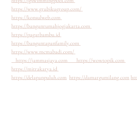
https://jgswimmingpool.com
https://www.grubikugroup.com/
https://konsulweb.com
https://bangunrumahjogjakarta.com
https://pagarbambu.id
https://banguntapanfamily.com
https://www.mcmabadi.com/
https://jammasjaya.com
https://wowtopik.com
https://mitrakarya.id
https://delapanpuluh.com
https://damargumilang.com
ht