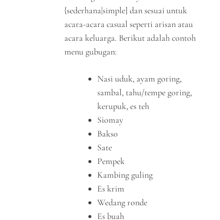
{sederhana|simple] dan sesuai untuk
acara-acara casual seperti arisan atau
acara keluarga. Berikut adalah contoh
menu gubugan:
Nasi uduk, ayam goring,
sambal, tahu/tempe goring,
kerupuk, es teh
Siomay
Bakso
Sate
Pempek
Kambing guling
Es krim
Wedang ronde
Es buah