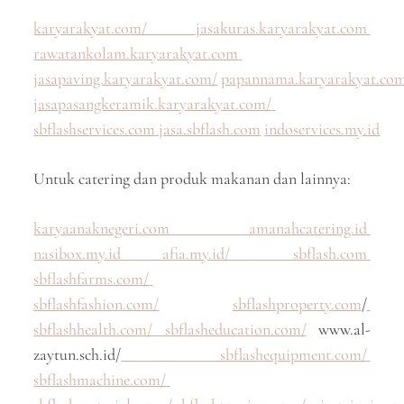
karyarakyat.com/
jasakuras.karyarakyat.com
rawatankolam.karyarakyat.com
jasapaving.karyarakyat.com/
papannama.karyarakyat.co
jasapasangkeramik.karyarakyat.com/
sbflashservices.com
jasa.sbflash.com
indoservices.my.id
Untuk catering dan produk makanan dan lainnya:
karyaanaknegeri.com
amanahcatering.id
nasibox.my.id
afia.my.id/
sbflash.com
sbflashfarms.com/
sbflashfashion.com/
sbflashproperty.com
/
sbflashhealth.com/
sbflasheducation.com/
www.al-
zaytun.sch.id/
sbflashequipment.com/
sbflashmachine.com/