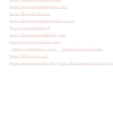
https://www.grubikugroup.com/
https://konsulweb.com
https://bangunrumahjogjakarta.com
https://pagarbambu.id
https://banguntapanfamily.com
https://www.mcmabadi.com/
https://jammasjaya.com
https://wowtopik.com
https://mitrakarya.id
https://delapanpuluh.com
https://damargumilang.com
ht