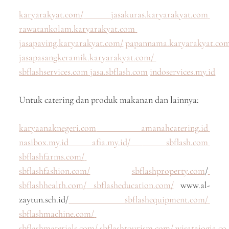
karyarakyat.com/
jasakuras.karyarakyat.com
rawatankolam.karyarakyat.com
jasapaving.karyarakyat.com/
papannama.karyarakyat.co
jasapasangkeramik.karyarakyat.com/
sbflashservices.com
jasa.sbflash.com
indoservices.my.id
Untuk catering dan produk makanan dan lainnya:
karyaanaknegeri.com
amanahcatering.id
nasibox.my.id
afia.my.id/
sbflash.com
sbflashfarms.com/
sbflashfashion.com/
sbflashproperty.com
/
sbflashhealth.com/
sbflasheducation.com/
www.al-
zaytun.sch.id/
sbflashequipment.com/
sbflashmachine.com/
sbflashmaterials.com/
sbflashtourism.com/
wisatajogja.co.