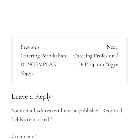
P
Previous:
Next:
Catering Pernikahan
Catering Profesional
o
Di NGEMPLAK
Di Panjatan Yogya
s
Yogya
t
n
Leave a Reply
a
Your email address will not be published.
Required
v
fields are marked
*
i
g
Comment
*