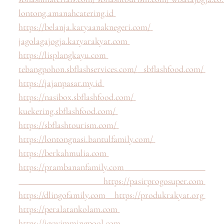
lontong.amanahcatering.id
https://belanja.karyaanaknegeri.com/
jagolagajogja.karyarakyat.com
https://lisplangkayu.com
tebangpohon.sbflashservices.com/
sbflashfood.com/
https://jajanpasar.my.id
https://nasibox.sbflashfood.com/
kuekering.sbflashfood.com/
https://sbflashtourism.com/
https://lontongnasi.bantulfamily.com/
https://berkahmulia.com
https://prambananfamily.com
https://pasirprogosuper.com
https://dlingofamily.com
https://produkrakyat.org
https://peralatankolam.com
https://jgswimmingpool.com