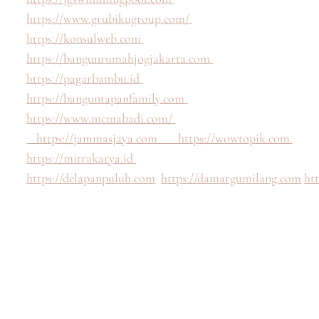
https://www.grubikugroup.com/
https://konsulweb.com
https://bangunrumahjogjakarta.com
https://pagarbambu.id
https://banguntapanfamily.com
https://www.mcmabadi.com/
https://jammasjaya.com
https://wowtopik.com
https://mitrakarya.id
https://delapanpuluh.com
https://damargumilang.com
ht