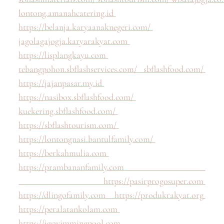
lontong.amanahcatering.id
https://belanja.karyaanaknegeri.com/
jagolagajogja.karyarakyat.com
https://lisplangkayu.com
tebangpohon.sbflashservices.com/
sbflashfood.com/
https://jajanpasar.my.id
https://nasibox.sbflashfood.com/
kuekering.sbflashfood.com/
https://sbflashtourism.com/
https://lontongnasi.bantulfamily.com/
https://berkahmulia.com
https://prambananfamily.com
https://pasirprogosuper.com
https://dlingofamily.com
https://produkrakyat.org
https://peralatankolam.com
https://jgswimmingpool.com