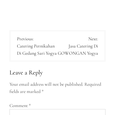
P
Previous:
Next:
Catering Pernikahan
Jasa Catering Di
o
Di Gedang Sari Yogya
GOWONGAN Yogya
s
t
Leave a Reply
n
a
Your email address will not be published.
Required
fields are marked
*
v
i
Comment
*
g