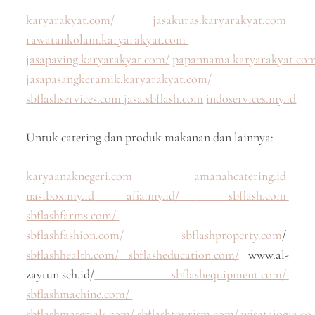
karyarakyat.com/
jasakuras.karyarakyat.com
rawatankolam.karyarakyat.com
jasapaving.karyarakyat.com/
papannama.karyarakyat.co
jasapasangkeramik.karyarakyat.com/
sbflashservices.com
jasa.sbflash.com
indoservices.my.id
Untuk catering dan produk makanan dan lainnya:
karyaanaknegeri.com
amanahcatering.id
nasibox.my.id
afia.my.id/
sbflash.com
sbflashfarms.com/
sbflashfashion.com/
sbflashproperty.com
/
sbflashhealth.com/
sbflasheducation.com/
www.al-
zaytun.sch.id/
sbflashequipment.com/
sbflashmachine.com/
sbflashmaterials.com/
sbflashtourism.com/
wisatajogja.co.