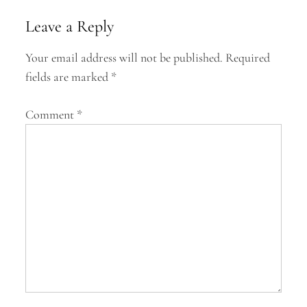
n
Leave a Reply
a
Your email address will not be published.
Required
v
fields are marked
*
i
g
Comment
*
a
t
i
o
n