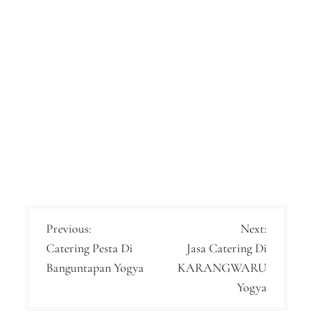
P
Previous:
Next:
Catering Pesta Di
Jasa Catering Di
o
Banguntapan Yogya
KARANGWARU
s
Yogya
t