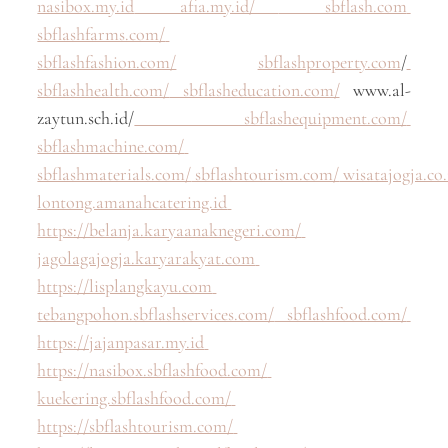
nasibox.my.id
afia.my.id/
sbflash.com
sbflashfarms.com/
sbflashfashion.com/
sbflashproperty.com
/
sbflashhealth.com/
sbflasheducation.com/
www.al-
zaytun.sch.id/
sbflashequipment.com/
sbflashmachine.com/
sbflashmaterials.com/
sbflashtourism.com/
wisatajogja.co.
lontong.amanahcatering.id
https://belanja.karyaanaknegeri.com/
jagolagajogja.karyarakyat.com
https://lisplangkayu.com
tebangpohon.sbflashservices.com/
sbflashfood.com/
https://jajanpasar.my.id
https://nasibox.sbflashfood.com/
kuekering.sbflashfood.com/
https://sbflashtourism.com/