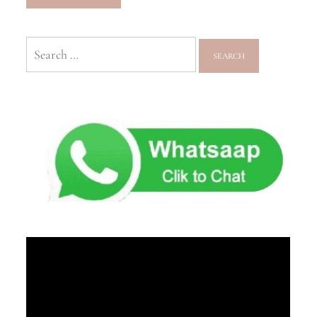
Search
for: