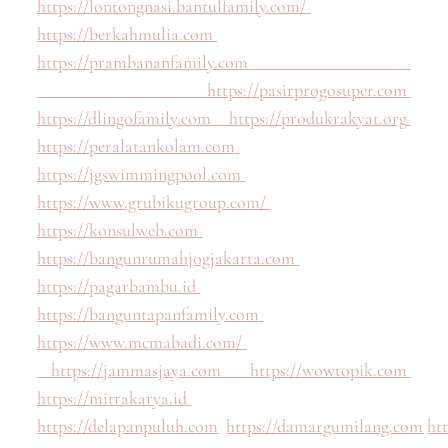
https://lontongnasi.bantulfamily.com/
https://berkahmulia.com
https://prambananfamily.com
https://pasirprogosuper.com
https://dlingofamily.com
https://produkrakyat.org
https://peralatankolam.com
https://jgswimmingpool.com
https://www.grubikugroup.com/
https://konsulweb.com
https://bangunrumahjogjakarta.com
https://pagarbambu.id
https://banguntapanfamily.com
https://www.mcmabadi.com/
https://jammasjaya.com
https://wowtopik.com
https://mitrakarya.id
https://delapanpuluh.com
https://damargumilang.com
ht