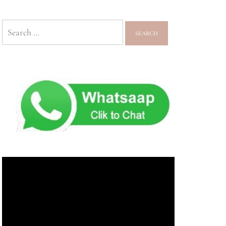
Search
for: