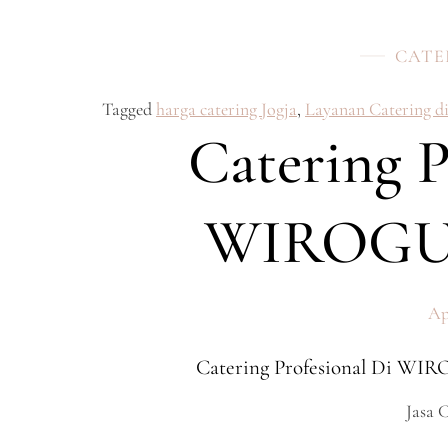
CATE
Tagged
harga catering Jogja
,
Layanan Catering d
Catering P
WIROGU
Ap
Catering Profesional Di W
Jasa 