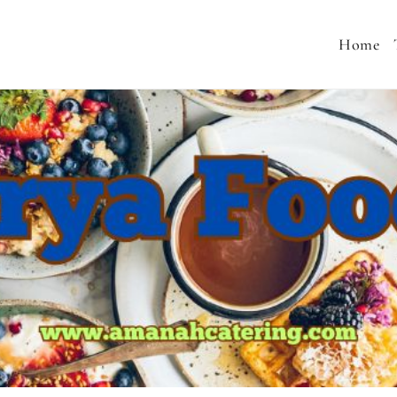
Home
 MENU SEHAT, CATERING PERNIKAHAN, JASA AQIQA
MURAH, SNACK TAJIL RAMADHAN, NASI BOX RAMA