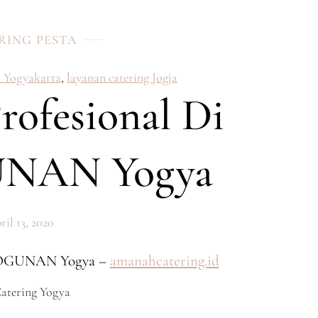
RING PESTA
i Yogyakarta
,
layanan catering Jogja
rofesional Di
NAN Yogya
ril 13, 2020
IROGUNAN Yogya –
amanahcatering.id
Catering Yogya