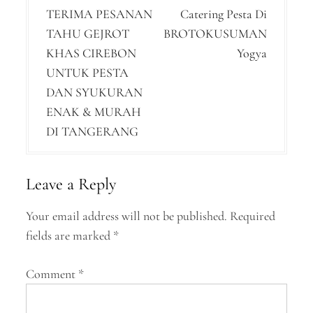
TERIMA PESANAN
Catering Pesta Di
o
TAHU GEJROT
BROTOKUSUMAN
s
KHAS CIREBON
Yogya
t
UNTUK PESTA
n
DAN SYUKURAN
ENAK & MURAH
a
DI TANGERANG
v
i
Leave a Reply
g
a
Your email address will not be published.
Required
fields are marked
*
t
i
Comment
*
o