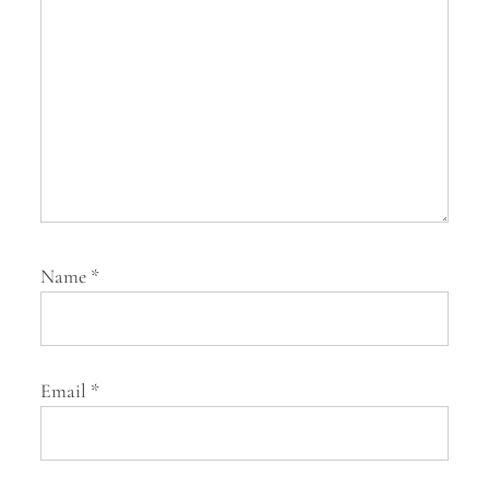
n
Name
*
Email
*