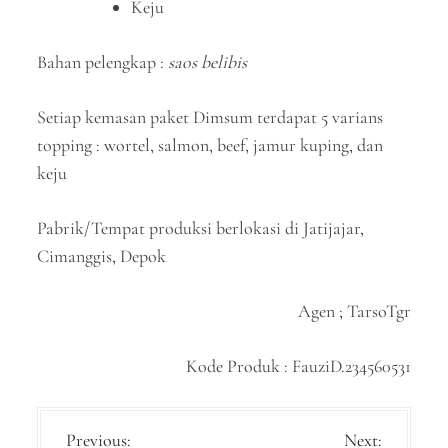
Keju
Bahan pelengkap :
saos belibis
Setiap kemasan paket Dimsum terdapat 5 varians
topping : wortel, salmon, beef, jamur kuping, dan
keju
Pabrik/Tempat produksi berlokasi di Jatijajar,
Cimanggis, Depok
Agen ; TarsoTgr
Kode Produk : FauziD.234560531
P
Previous:
Next: