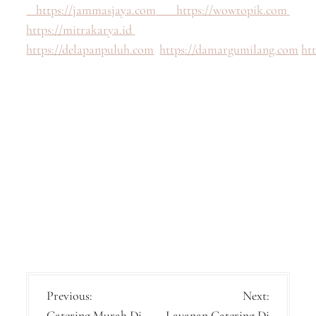
https://jammasjaya.com
https://wowtopik.com
https://mitrakarya.id
https://delapanpuluh.com
https://damargumilang.com
ht
P
Previous:
Next:
Catering Murah Di
Layanan Catering Di