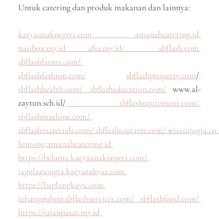
Untuk catering dan produk makanan dan lainnya:
karyaanaknegeri.com
amanahcatering.id
nasibox.my.id
afia.my.id/
sbflash.com
sbflashfarms.com/
sbflashfashion.com/
sbflashproperty.com
/
sbflashhealth.com/
sbflasheducation.com/
www.al-
zaytun.sch.id/
sbflashequipment.com/
sbflashmachine.com/
sbflashmaterials.com/
sbflashtourism.com/
wisatajogja.co.
lontong.amanahcatering.id
https://belanja.karyaanaknegeri.com/
jagolagajogja.karyarakyat.com
https://lisplangkayu.com
tebangpohon.sbflashservices.com/
sbflashfood.com/
https://jajanpasar.my.id