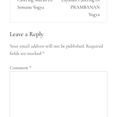
o
Semanu Yogya
PRAMBANAN
s
Yogya
t
n
Leave a Reply
a
Your email address will not be published.
Required
v
fields are marked
*
i
g
Comment
*
a
t
i
o
n