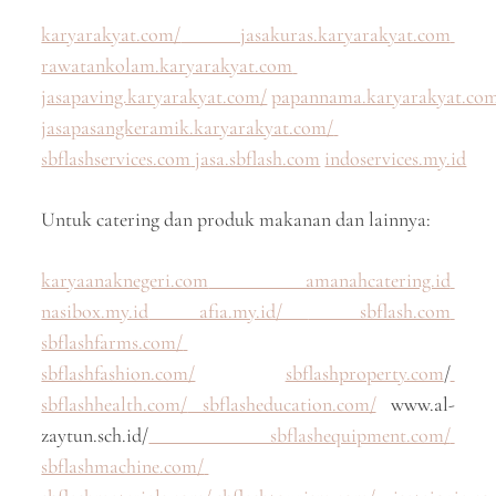
karyarakyat.com/
jasakuras.karyarakyat.com
rawatankolam.karyarakyat.com
jasapaving.karyarakyat.com/
papannama.karyarakyat.co
jasapasangkeramik.karyarakyat.com/
sbflashservices.com
jasa.sbflash.com
indoservices.my.id
Untuk catering dan produk makanan dan lainnya:
karyaanaknegeri.com
amanahcatering.id
nasibox.my.id
afia.my.id/
sbflash.com
sbflashfarms.com/
sbflashfashion.com/
sbflashproperty.com
/
sbflashhealth.com/
sbflasheducation.com/
www.al-
zaytun.sch.id/
sbflashequipment.com/
sbflashmachine.com/