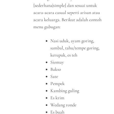
{sederhana|simple] dan sesuai untuk
acara-acara casual seperti arisan atau
acara keluarga. Berikut adalah contoh
menu gubugan:
Nasi uduk, ayam goring,
sambal, tahu/tempe goring,
kerupuk, es teh
Siomay
Bakso
Sate
Pempek
Kambing guling
Es krim
Wedang ronde
Es buah