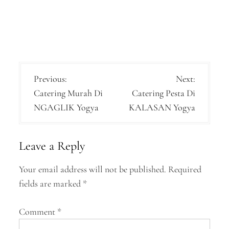
P
Previous:
Next:
Catering Murah Di
Catering Pesta Di
o
NGAGLIK Yogya
KALASAN Yogya
s
t
Leave a Reply
n
a
Your email address will not be published.
Required
fields are marked
*
v
i
Comment
*
g