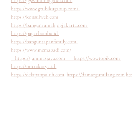
https://jgswimmingpool.com
https://www.grubikugroup.com/
https://konsulweb.com
https://bangunrumahjogjakarta.com
https://pagarbambu.id
https://banguntapanfamily.com
https://www.mcmabadi.com/
https://jammasjaya.com
https://wowtopik.com
https://mitrakarya.id
https://delapanpuluh.com
https://damargumilang.com
ht