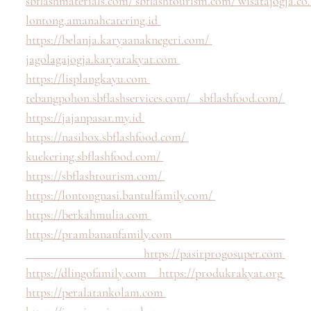
sbflashmaterials.com/
sbflashtourism.com/
wisatajogja.co.
lontong.amanahcatering.id
https://belanja.karyaanaknegeri.com/
jagolagajogja.karyarakyat.com
https://lisplangkayu.com
tebangpohon.sbflashservices.com/
sbflashfood.com/
https://jajanpasar.my.id
https://nasibox.sbflashfood.com/
kuekering.sbflashfood.com/
https://sbflashtourism.com/
https://lontongnasi.bantulfamily.com/
https://berkahmulia.com
https://prambananfamily.com
https://pasirprogosuper.com
https://dlingofamily.com
https://produkrakyat.org
https://peralatankolam.com