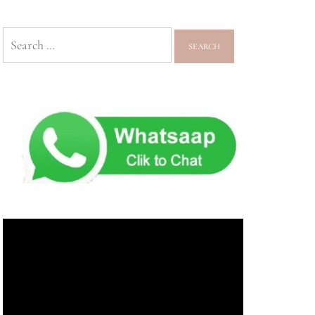
Search
for: