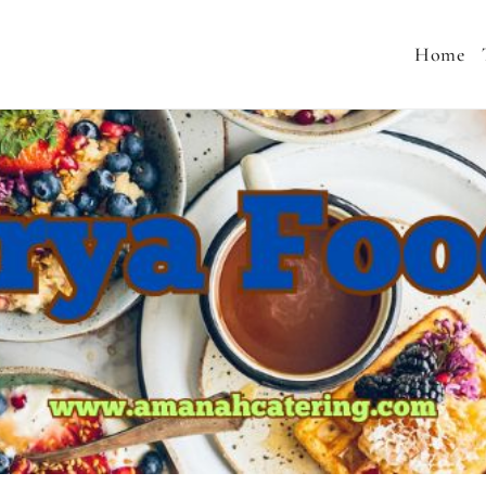
Home
 MENU SEHAT, CATERING PERNIKAHAN, JASA AQIQA
MURAH, SNACK TAJIL RAMADHAN, NASI BOX RAMA