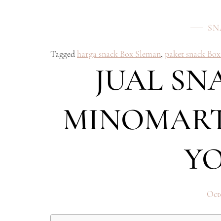
SN
Tagged
harga snack Box Sleman
,
paket snack Bo
JUAL SN
MINOMART
Y
Octo