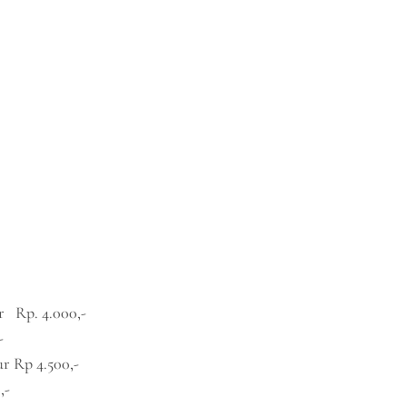
r Rp. 4.000,-
-
r Rp 4.500,-
,-