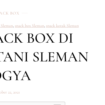
ACK BOX
x Sleman
,
snack box Sleman
,
snack kotak Sleman
ACK BOX DI
ANI SLEMAN
OGYA
ber 22, 2021