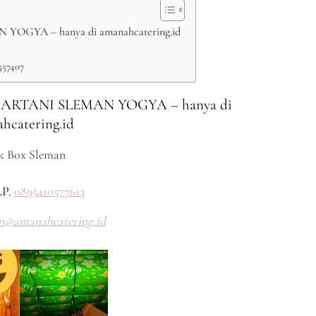
GYA – hanya di amanahcatering.id
557407
RTANI SLEMAN YOGYA – hanya di
hcatering.id
k Box Sleman
P.
0895410577613
n@amanahcatering.id