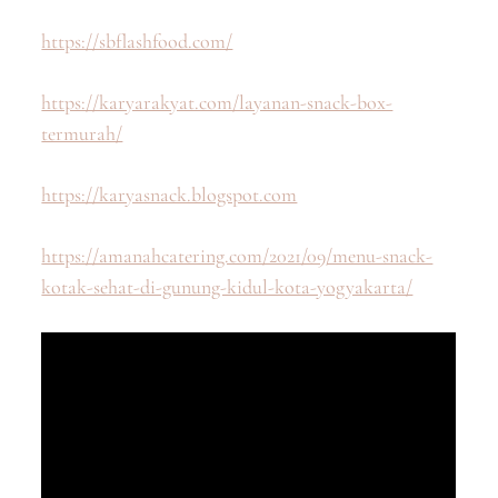
https://sbflashfood.com/
https://karyarakyat.com/layanan-snack-box-
termurah/
https://karyasnack.blogspot.com
https://amanahcatering.com/2021/09/menu-snack-
kotak-sehat-di-gunung-kidul-kota-yogyakarta/