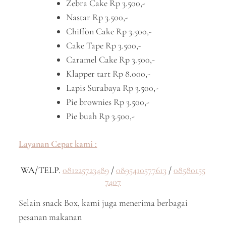
Zebra Cake Rp 3.500,-
Nastar Rp 3.500,-
Chiffon Cake Rp 3.500,-
Cake Tape Rp 3.500,-
Caramel Cake Rp 3.500,-
Klapper tart Rp 8.000,-
Lapis Surabaya Rp 3.500,-
Pie brownies Rp 3.500,-
Pie buah Rp 3.500,-
Layanan Cepat kami :
WA/TELP.
081225723489
/
0895410577613
/
08580155
7407
Selain snack Box, kami juga menerima berbagai
pesanan makanan