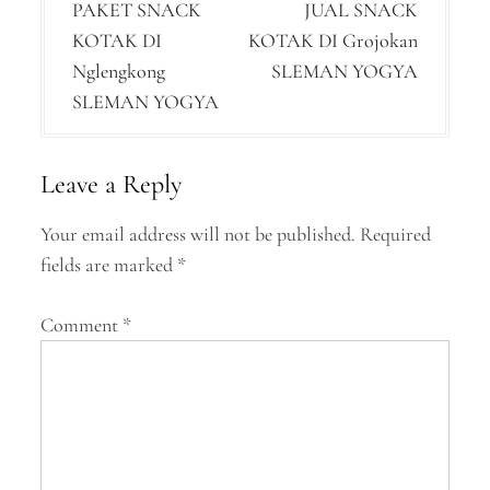
PAKET SNACK
JUAL SNACK
o
KOTAK DI
KOTAK DI Grojokan
s
Nglengkong
SLEMAN YOGYA
t
SLEMAN YOGYA
n
a
Leave a Reply
v
Your email address will not be published.
Required
i
fields are marked
*
g
a
Comment
*
t
i
o
n