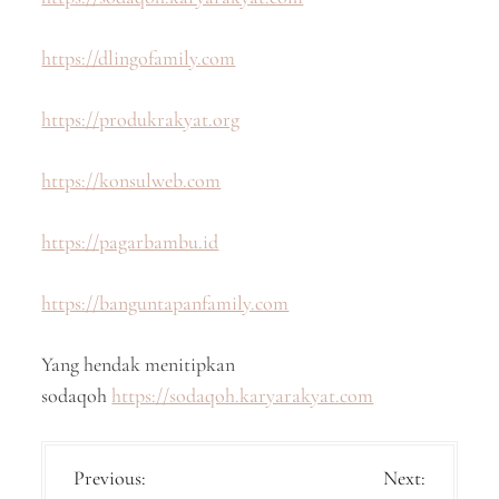
https://dlingofamily.com
https://produkrakyat.org
https://konsulweb.com
https://pagarbambu.id
https://banguntapanfamily.com
Yang hendak menitipkan
sodaqoh
https://sodaqoh.karyarakyat.com
P
Previous:
Next: