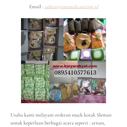
Email :
admin@amanahcatering.id
Usaha kami melayani orderan snack kotak Sleman
untuk keperluan berbagai acara seperti : arisan,