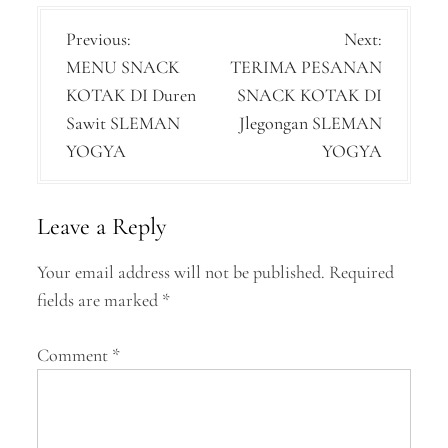
P
Previous:
Next:
MENU SNACK
TERIMA PESANAN
o
KOTAK DI Duren
SNACK KOTAK DI
s
Sawit SLEMAN
Jlegongan SLEMAN
t
YOGYA
YOGYA
n
a
Leave a Reply
v
Your email address will not be published.
Required
i
fields are marked
*
g
a
Comment
*
t
i