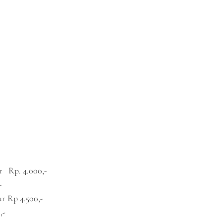
r Rp. 4.000,-
-
r Rp 4.500,-
,-