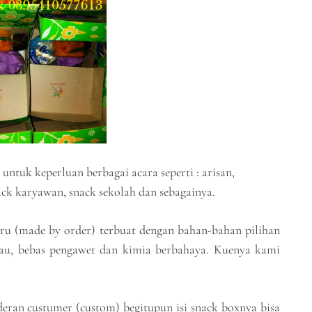
ntuk keperluan berbagai acara seperti : arisan,
nack karyawan, snack sekolah dan sebagainya.
aru (made by order) terbuat dengan bahan-bahan pilihan
risau, bebas pengawet dan kimia berbahaya. Kuenya kami
eran custumer (custom) begitupun isi snack boxnya bisa