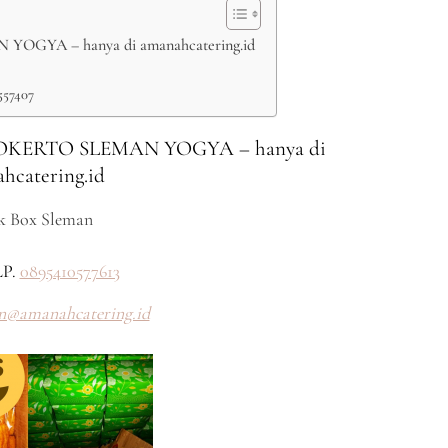
YA – hanya di amanahcatering.id
557407
ERTO SLEMAN YOGYA – hanya di
hcatering.id
k Box Sleman
P.
0895410577613
n@amanahcatering.id