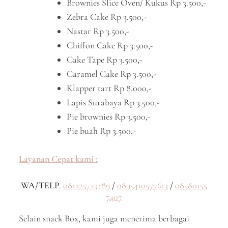
Brownies Slice Oven/ Kukus Rp 3.500,-
Zebra Cake Rp 3.500,-
Nastar Rp 3.500,-
Chiffon Cake Rp 3.500,-
Cake Tape Rp 3.500,-
Caramel Cake Rp 3.500,-
Klapper tart Rp 8.000,-
Lapis Surabaya Rp 3.500,-
Pie brownies Rp 3.500,-
Pie buah Rp 3.500,-
Layanan Cepat kami :
WA/TELP.
081225723489
/
0895410577613
/
08580155
7407
Selain snack Box, kami juga menerima berbagai