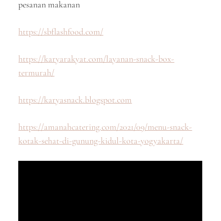
pesanan makanan
https://sbflashfood.com/
https://karyarakyat.com/layanan-snack-box-
termurah/
https://karyasnack.blogspot.com
https://amanahcatering.com/2021/09/menu-snack-
kotak-sehat-di-gunung-kidul-kota-yogyakarta/