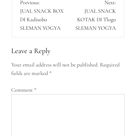
P
Previous:
Next:
JUAL SNACK BOX
JUAL SNACK
o
DI Kadisobo
KOTAK DI Tlogo
s
SLEMAN YOGYA
SLEMAN YOGYA
t
n
Leave a Reply
a
Your email address will not be published.
Required
v
fields are marked
*
i
g
Comment
*
a
t
i
o