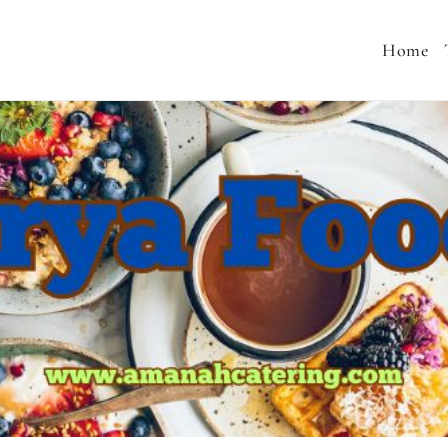
Home
 MENU SEHAT, CATERING PERNIKAHAN, JASA AQIQA
MURAH, SNACK TAJIL RAMADHAN, NASI BOX RAMA