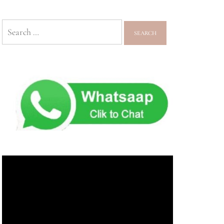
Search
for: