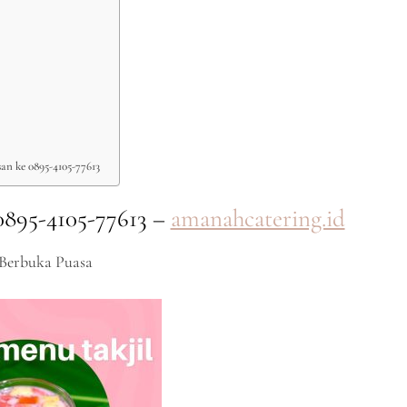
an ke 0895-4105-77613
0895-4105-77613 –
amanahcatering.id
 Berbuka Puasa