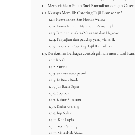
Memeriahkan Bulan Suci Ramadhan dengan Caterin
Kenapa Memilih Catering Tajil Ramadhan?
Kemudahan dan Hemat Waktu
Aneka Pilihan Menu dan Paket Tajil
Jaminan kualitas Makanan dan Higienis:
Penyajian dan packing yang Menarik
Kelezatan Catering Tajil Ramadhan
Berikut ini Berbagai contoh pilihan menu tajil Ra
Kolak
Kurma
Samosa atau pastel
Es Buah Buah
Jus Buah Segar
Sop Buah
Bubur Sumsum
Dadar Gulung
Biji Salak
Kue Lapis
Sosis Gulung
Martabak Manis