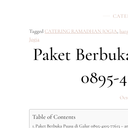
CATE
Tagged
CATERING RAMADHAN JOGJA
,
harg
Jogja
Paket Berbuk
0895-4
Octo
Table of Contents
Paket Berbuka Puasa di Galur 0895-4105-77613 – a