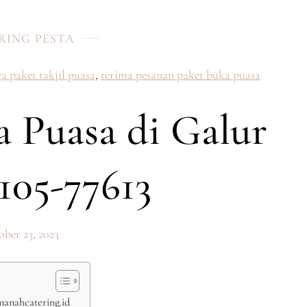
RING PESTA
a paket takjil puasa
,
terima pesanan paket buka puasa
a Puasa di Galur
105-77613
ber 23, 2023
manahcatering.id