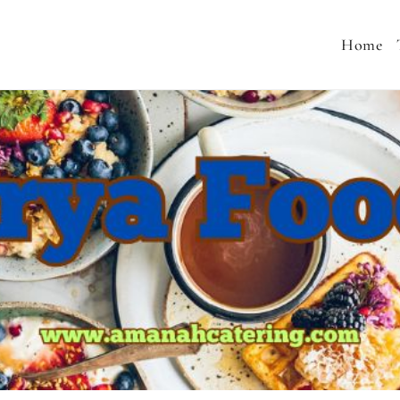
Home
 MENU SEHAT, CATERING PERNIKAHAN, JASA AQIQA
MURAH, SNACK TAJIL RAMADHAN, NASI BOX RAMA