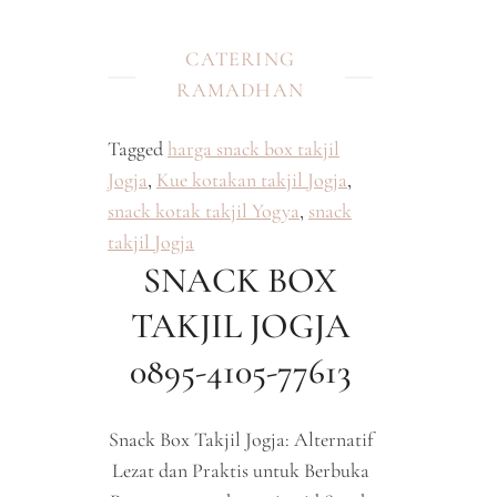
CATERING
RAMADHAN
Tagged
harga snack box takjil
Jogja
,
Kue kotakan takjil Jogja
,
snack kotak takjil Yogya
,
snack
takjil Jogja
SNACK BOX
TAKJIL JOGJA
0895-4105-77613
Snack Box Takjil Jogja: Alternatif
Lezat dan Praktis untuk Berbuka