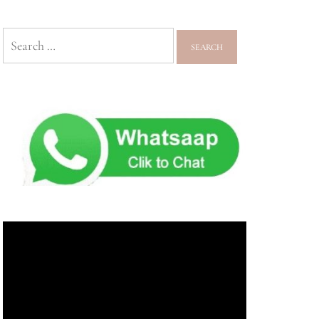
Search
for: