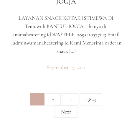
JOGJA
LAYANAN SNACK KOTAK ISTIMEWA DI
Temuwuh BANTUL JOGJA – hanya di
amanahcatering.id WA/TELP. 0895410577613 Email
:
admin@amanahcatering.id
Kami Menerima orderan
snack […]
September 19, 2021
P
1
2
…
1,823
o
Next
s
t