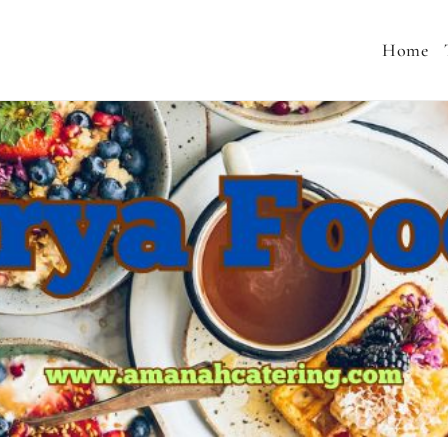
Home
 MENU SEHAT, CATERING PERNIKAHAN, JASA AQIQA
MURAH, SNACK TAJIL RAMADHAN, NASI BOX RAMA