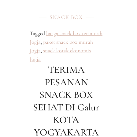
SNACK BOX
Tagged
harga snack box termurah
Jogja
,
paket snack box murah
Jogja
,
snack kotak ekonomis
Jogja
TERIMA
PESANAN
SNACK BOX
SEHAT DI Galur
KOTA
YOGYAKARTA