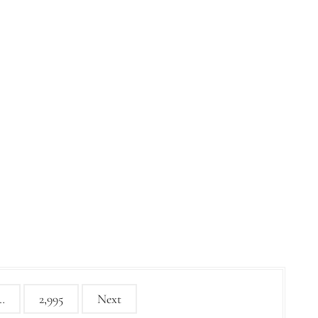
…
2,995
Next