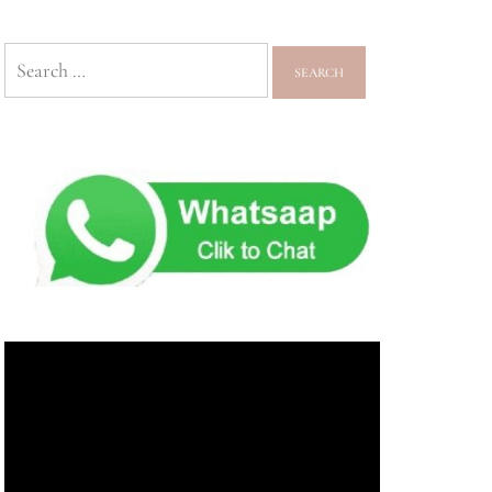
Search
for: