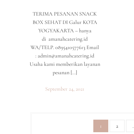
TERIMA PESANAN SNACK
BOX SEHAT DI Galur KOTA
YOGYAKARTA – hanya
di amanahcatering.id
WA/TELP. 0895410577613 Email
:
admin@amanahcatering.id
Usaha kami memberikan layanan
pesanan […]
September 24, 2021
P
1
2