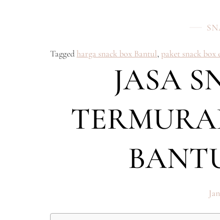
SN
Tagged
harga snack box Bantul
,
paket snack box
JASA S
TERMURAH
BANTU
Jan