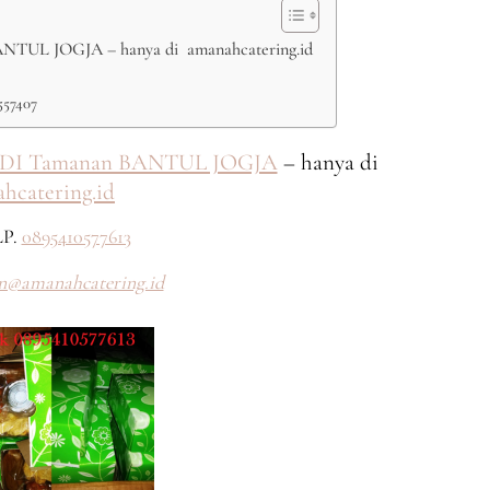
L JOGJA – hanya di amanahcatering.id
557407
I Tamanan BANTUL JOGJA
– hanya di
hcatering.id
P.
0895410577613
n@amanahcatering.id