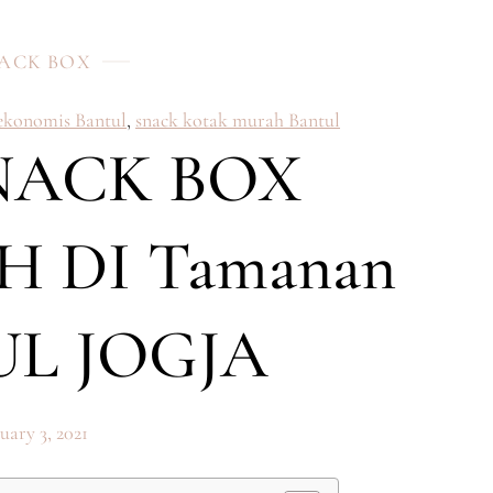
ACK BOX
 ekonomis Bantul
,
snack kotak murah Bantul
NACK BOX
 DI Tamanan
L JOGJA
uary 3, 2021