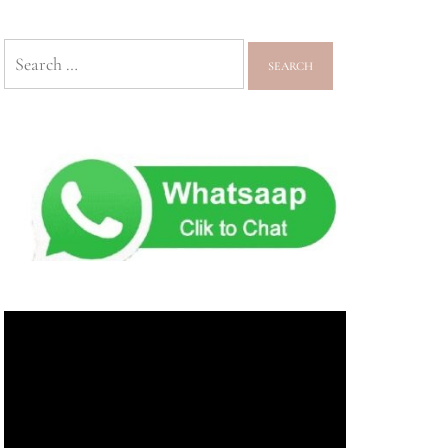
Search
for: