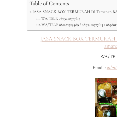
Table of Contents
JASA SNACK BOX TERMURAH DI Tamanan BANTU
WA/TELP. 0895410577613
WA/TELP. 081225723489 / 0895410577613 / 085801
JASA SNACK BOX TERMURAH D
amana
WA/TEL
Email :
admi