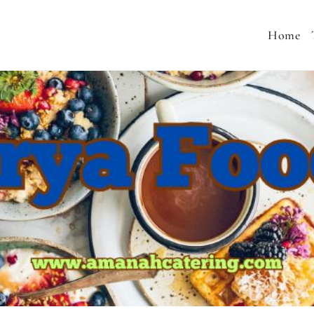
Home
 MENU SEHAT, CATERING PERNIKAHAN, JASA AQIQA
MURAH, SNACK TAJIL RAMADHAN, NASI BOX RAMA