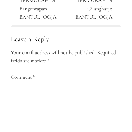
TERMURAH DI
TERMURAH DI
t
Banguntapan
Gilangharjo
n
BANTUL JOGJA
BANTUL JOGJA
a
v
Leave a Reply
i
Your email address will not be published.
Required
g
fields are marked
*
a
Comment
*
t
i
o
n