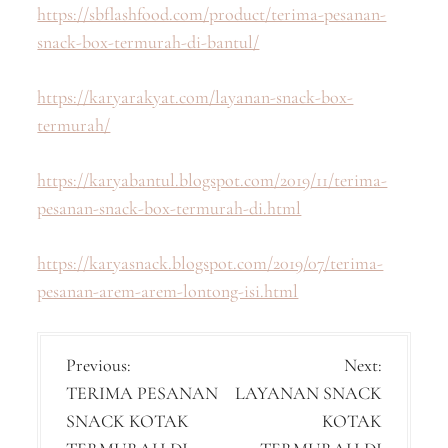
https://sbflashfood.com/product/terima-pesanan-
snack-box-termurah-di-bantul/
https://karyarakyat.com/layanan-snack-box-
termurah/
https://karyabantul.blogspot.com/2019/11/terima-
pesanan-snack-box-termurah-di.html
https://karyasnack.blogspot.com/2019/07/terima-
pesanan-arem-arem-lontong-isi.html
P
Previous:
Next:
TERIMA PESANAN
LAYANAN SNACK
o
SNACK KOTAK
KOTAK
s