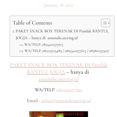
January 18, 2021
Table of Contents
PAKET SNACK BOX TERENAK DI Pandak BANTUL
JOGJA – hanya di amanahcatering.id
WA/TELP. 0895410577613
WA/TELP. 081225723489 / 0895410577613 / 085801557407
PAKET SNACK BOX TERENAK DI Pandak
BANTUL JOGJA
– hanya di
amanahcatering.id
WA/TELP.
0895410577613
Email :
admin@amanahcatering.id