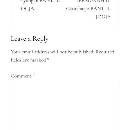
Piyungan BANTUL
TERMURAH DI
t
JOGJA
Caturharjo BANTUL
n
JOGJA
a
v
Leave a Reply
i
Your email address will not be published.
Required
g
fields are marked
*
a
Comment
*
t
i
o
n