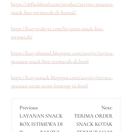
https://sbflashfood.com/product/terima-pesanan-
snack-box-termurah-di-bantul/
https://karyarakyat.com/layanan-snack-box-
termurah/
https://karyabantul.blogspot.com/2019/11/terima-
pesanan-snack-box-termurah-di.html
https://karyasnack.blogspot.com/2019/07/terima-
pesanan-arem-arem-lontong-isi.html
P
Previous:
Next:
LAYANAN SNACK
TERIMA ORDER
o
BOX ISTIMEWA DI
SNACK KOTAK
s