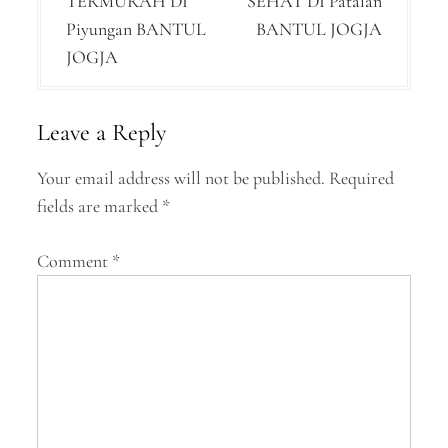
TERMURAH DI
SEHAT DI Patalan
t
Piyungan BANTUL
BANTUL JOGJA
n
JOGJA
a
v
Leave a Reply
i
Your email address will not be published.
Required
g
fields are marked
*
a
Comment
*
t
i
o
n