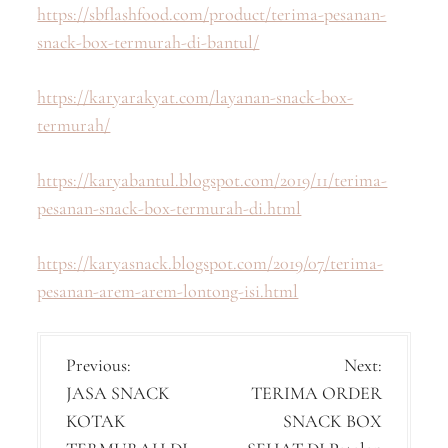
https://sbflashfood.com/product/terima-pesanan-
snack-box-termurah-di-bantul/
https://karyarakyat.com/layanan-snack-box-
termurah/
https://karyabantul.blogspot.com/2019/11/terima-
pesanan-snack-box-termurah-di.html
https://karyasnack.blogspot.com/2019/07/terima-
pesanan-arem-arem-lontong-isi.html
P
Previous:
Next:
JASA SNACK
TERIMA ORDER
o
KOTAK
SNACK BOX
s