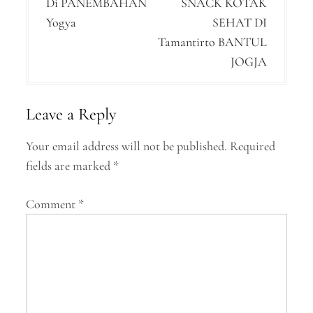
Di PANEMBAHAN
SNACK KOTAK
s
Yogya
SEHAT DI
t
Tamantirto BANTUL
n
JOGJA
a
v
Leave a Reply
i
Your email address will not be published.
Required
g
fields are marked
*
a
Comment
*
t
i
o
n