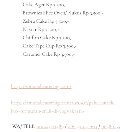
Cake Ager Rp 3.500,-
Brownies Slice Oven/ Kukus Rp 3.500,-
Zebra Cake Rp 3.500,-
Nastar Rp 3.500,-
Chiffon Cake Rp 3.500,-
Cake Tape Cup Rp 3.500,-
Caramel Cake Rp 3.500,-
https://amanahcatering.com/
https://amanahcatering.com/2020/02/paket-snack-
box-termurah-enak-di-yogyakarta/
WA/TELP.
081225723489
/
0895410577613
/
08580155