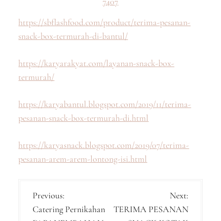
7407
https://sbflashfood.com/product/terima-pesanan-
snack-box-termurah-di-bantul/
https://karyarakyat.com/layanan-snack-box-
termurah/
https://karyabantul.blogspot.com/2019/11/terima-
pesanan-snack-box-termurah-di.html
https://karyasnack.blogspot.com/2019/07/terima-
pesanan-arem-arem-lontong-isi.html
P
Previous:
Next:
Catering Pernikahan
TERIMA PESANAN
o