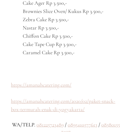
Cake Ager Rp 3.500,-
Brownies Slice Oven/ Kukus Rp 3.500,-
Zebra Cake Rp 3.500,-
Nastar Rp 3.500,-
Chiffon Cake Rp 3.500,-
Cake Tape Cup Rp 3.500,-
Caramel Cake Rp 3.500,-
https://amanahcatering.com/
https://amanahcatering.com/2020/02/paket-snack-
box-termurah-enak-di-yogyakarta/
WA/TELP.
081225723489
/
0895410577613
/
08580155
7407