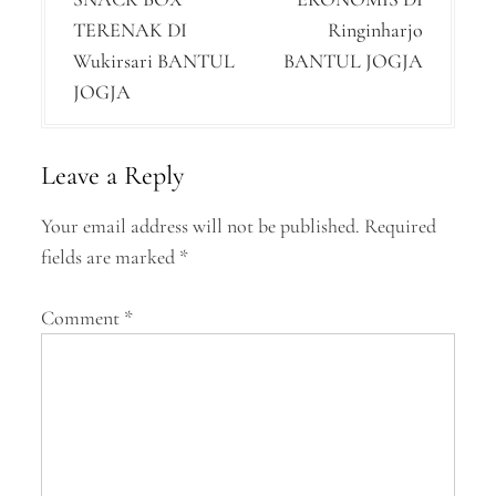
s
TERENAK DI
Ringinharjo
t
Wukirsari BANTUL
BANTUL JOGJA
n
JOGJA
a
v
Leave a Reply
i
Your email address will not be published.
Required
g
fields are marked
*
a
Comment
*
t
i
o
n