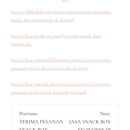
https://sbflashfood.com/product/terima-pesanan-
snack-box-termurah-di-bantul/
https://karyarakyat.com/layanan-snack-box-
termurah/
https://karyabantul.blogspot.com/2019/11/terima-
pesanan-snack-box-termurah-di.html
https://karyasnack.blogspot.com/2019/07/terima-
pesanan-arem-arem-lontong-isi.html
P
Previous:
Next:
TERIMA PESANAN
JASA SNACK BOX
o
SNACK BOX
EKONOMIS DI