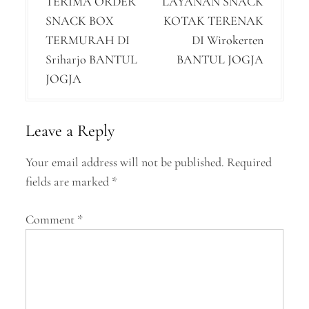
TERIMA ORDER
LAYANAN SNACK
o
SNACK BOX
KOTAK TERENAK
s
TERMURAH DI
DI Wirokerten
t
Sriharjo BANTUL
BANTUL JOGJA
n
JOGJA
a
v
Leave a Reply
i
Your email address will not be published.
Required
g
fields are marked
*
a
Comment
*
t
i
o
n