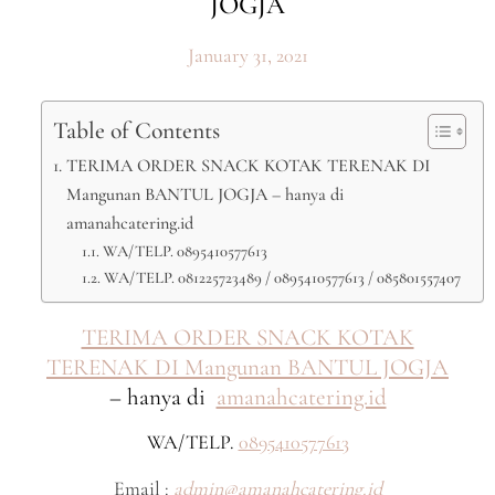
JOGJA
January 31, 2021
Table of Contents
TERIMA ORDER SNACK KOTAK TERENAK DI
Mangunan BANTUL JOGJA – hanya di
amanahcatering.id
WA/TELP. 0895410577613
WA/TELP. 081225723489 / 0895410577613 / 085801557407
TERIMA ORDER SNACK KOTAK
TERENAK DI Mangunan BANTUL JOGJA
– hanya di
amanahcatering.id
WA/TELP.
0895410577613
Email :
admin@amanahcatering.id