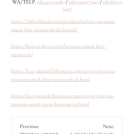
WA/TELP.
081225723489
/
0895410577613
/
08580155
7407
https://sbflashfood.com/product/terima-pesanan-
snack-box-termurah-di-bantul/
https://karyarakyat.com/layanan-snack-box-
termurah/
https://karyabantul.blogspot.com/2019/11/terima-
pesanan-snack-box-termurah-di.html
https://karyasnack.blogspot.com/2019/07/terima-
pesanan-arem-arem-lontong-isi.html
P
Previous:
Next: