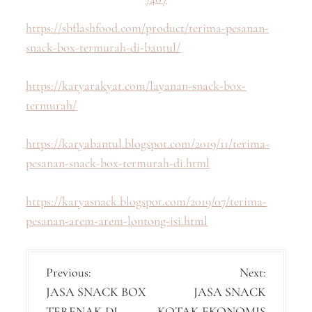
https://sbflashfood.com/product/terima-pesanan-
snack-box-termurah-di-bantul/
https://karyarakyat.com/layanan-snack-box-
termurah/
https://karyabantul.blogspot.com/2019/11/terima-
pesanan-snack-box-termurah-di.html
https://karyasnack.blogspot.com/2019/07/terima-
pesanan-arem-arem-lontong-isi.html
P
Previous:
Next:
JASA SNACK BOX
JASA SNACK
o
TERENAK DI
KOTAK EKONOMIS