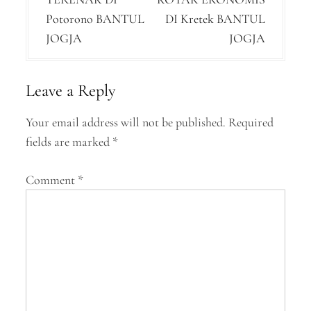
s
Potorono BANTUL
DI Kretek BANTUL
t
JOGJA
JOGJA
n
a
Leave a Reply
v
Your email address will not be published.
Required
i
fields are marked
*
g
a
Comment
*
t
i
o
n