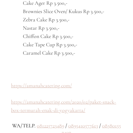
Cake Ager Rp 3.500,-
Brownies Slice Oven/ Kukus Rp 3.500,-
Zebra Cake Rp 3.500,-
Nastar Rp 3.500,-
Chiffon Cake Rp 3.500,-
Cake Tape Cup Rp 3.500,-
Caramel Cake Rp 3.500,-
https://amanahcatering.com/
https://amanahcatering.com/2020/02/paket-snack-
box-termurah-enak-di-yogyakarta/
WA/TELP.
081225723489
/
0895410577613
/
08580155
7407