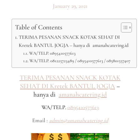
January 29, 2021
Table of Contents
TERIMA PESANAN SNACK KOTAK SEHAT DI
Kretek BANTUL JOGJA – hanya di amanahcatering.id
WA/TELP. 0895410577613
WA/TELP. 081225723489 / 0895410577613 / 085801557407
TERIMA PESANAN SNACK KOTAK
SEHAT DI Kretek BANTUL JOGJA
–
hanya di
amanahcatering.id
WA/TELP.
0895410577613
Email :
admin@amanahcatering.id