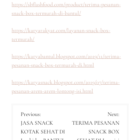
https://sbflashfood.com/product/terima-pesanan-
snack-box-termurah-di-bantul/
https://karyarakyat.com/layanan-snack-box-
termurah/
https://karyabantul.blogspot.com/2019/11/terima-
pesanan-snack-box-termurah-di.html
https://karyasnack.blogspot.com/2019/07/terima-
pesanan-arem-arem-lontong-isi.html
P
Previous:
Next:
JASA SNACK
TERIMA PESANAN
o
KOTAK SEHAT DI
SNACK BOX
s