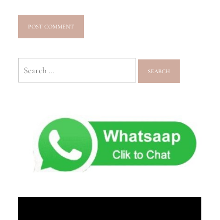
Search
for: