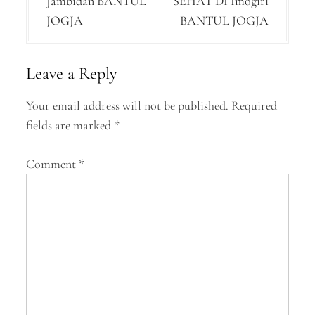
Jambidan BANTUL
SEHAT DI Imogiri
t
JOGJA
BANTUL JOGJA
n
a
Leave a Reply
v
Your email address will not be published.
Required
i
fields are marked
*
g
a
Comment
*
t
i
o
n