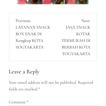
P
Previous:
Next:
LAYANAN SNACK
JASA SNACK
o
BOX ENAK DI
KOTAK
s
Rongkop KOTA
TERMURAH DI
t
YOGYAKARTA
BERBAH KOTA
n
YOGYAKARTA
a
v
Leave a Reply
i
Your email address will not be published.
Required
g
fields are marked
*
a
Comment
*
t