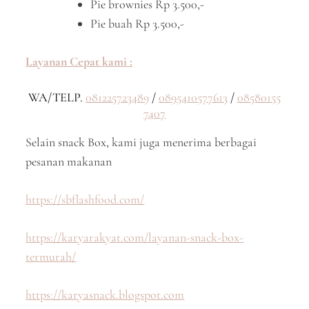
Pie brownies Rp 3.500,-
Pie buah Rp 3.500,-
Layanan Cepat kami :
WA/TELP.
081225723489
/
0895410577613
/
08580155
7407
Selain snack Box, kami juga menerima berbagai
pesanan makanan
https://sbflashfood.com/
https://karyarakyat.com/layanan-snack-box-
termurah/
https://karyasnack.blogspot.com