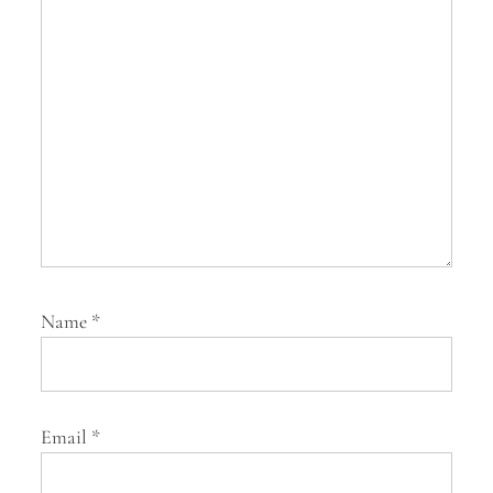
i
o
n
Name
*
Email
*