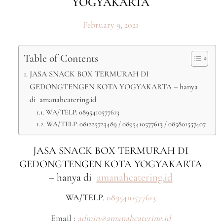
YOGYAKARTA
February 9, 2021
Table of Contents
JASA SNACK BOX TERMURAH DI
GEDONGTENGEN KOTA YOGYAKARTA – hanya
di amanahcatering.id
WA/TELP. 0895410577613
WA/TELP. 081225723489 / 0895410577613 / 085801557407
JASA SNACK BOX TERMURAH DI
GEDONGTENGEN KOTA YOGYAKARTA
– hanya di
amanahcatering.id
WA/TELP.
0895410577613
Email :
admin@amanahcatering.id