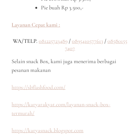
Pie buah Rp 3.500,-
Layanan Cepat kami :
WA/TELP.
081225723489
/
0895410577613
/
08580155
7407
Selain snack Box, kami juga menerima berbagai
pesanan makanan
https://sbflashfood.com/
https://karyarakyat.com/layanan-snack-box-
termurah/
https://karyasnack.blogspot.com