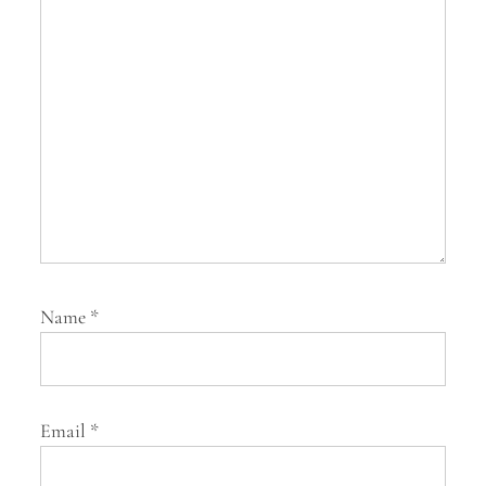
i
o
n
Name
*
Email
*