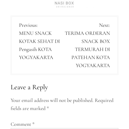
P
Previous:
Next:
MENU SNACK
TERIMA ORDERAN
o
KOTAK SEHAT DI
SNACK BOX
s
Pengasih KOTA
TERMURAH DI
t
YOGYAKARTA
PATEHAN KOTA
n
YOGYAKARTA
a
v
Leave a Reply
i
Your email address will not be published.
Required
g
fields are marked
*
a
Comment
*
t