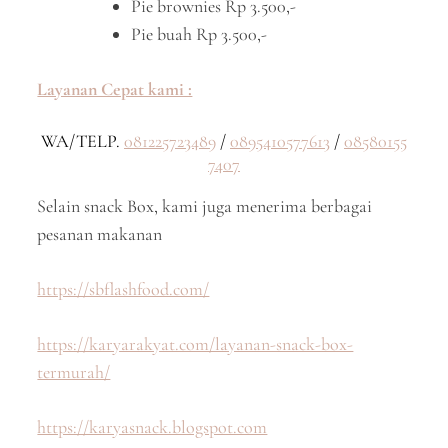
Pie brownies Rp 3.500,-
Pie buah Rp 3.500,-
Layanan Cepat kami :
WA/TELP.
081225723489
/
0895410577613
/
08580155
7407
Selain snack Box, kami juga menerima berbagai
pesanan makanan
https://sbflashfood.com/
https://karyarakyat.com/layanan-snack-box-
termurah/
https://karyasnack.blogspot.com