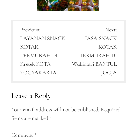
P
Previous:
Next:
LAYANAN SNACK
JASA SNACK
o
KOTAK
KOTAK
s
TERMURAH DI
TERMURAH DI
t
Kretek KOTA
Wukirsari BANTUL
n
YOGYAKARTA
JOGJA
a
v
Leave a Reply
i
Your email address will not be published.
Required
g
fields are marked
*
a
Comment
*