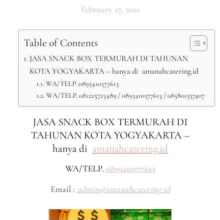
February 27, 2021
Table of Contents
JASA SNACK BOX TERMURAH DI TAHUNAN
KOTA YOGYAKARTA – hanya di amanahcatering.id
WA/TELP. 0895410577613
WA/TELP. 081225723489 / 0895410577613 / 085801557407
JASA SNACK BOX TERMURAH DI
TAHUNAN KOTA YOGYAKARTA –
hanya di
amanahcatering.id
WA/TELP.
0895410577613
Email :
admin@amanahcatering.id