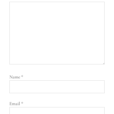
t
i
o
n
Name
*
Email
*