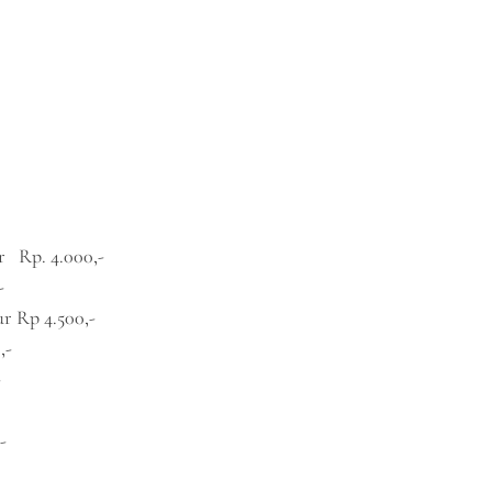
r Rp. 4.000,-
-
r Rp 4.500,-
,-
-
-