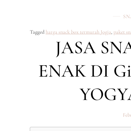
SN
Tagged
harga snack box termurah Jogja
,
paket s
JASA SN
ENAK DI Gi
YOGY
Febr