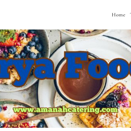
Home
 MENU SEHAT, CATERING PERNIKAHAN, JASA AQIQA
MURAH, SNACK TAJIL RAMADHAN, NASI BOX RAMA