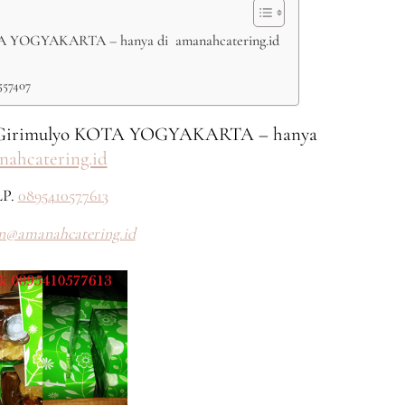
YOGYAKARTA – hanya di amanahcatering.id
557407
irimulyo KOTA YOGYAKARTA – hanya
nahcatering.id
P.
0895410577613
n@amanahcatering.id