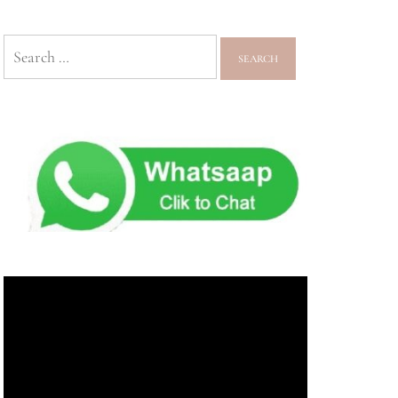
Search
for: