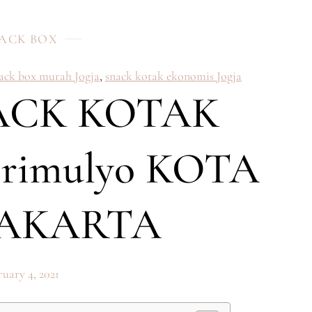
ACK BOX
nack box murah Jogja
,
snack kotak ekonomis Jogja
ACK KOTAK
rimulyo KOTA
AKARTA
uary 4, 2021