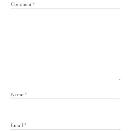
Comment
*
t
i
o
n
Name
*
Email
*