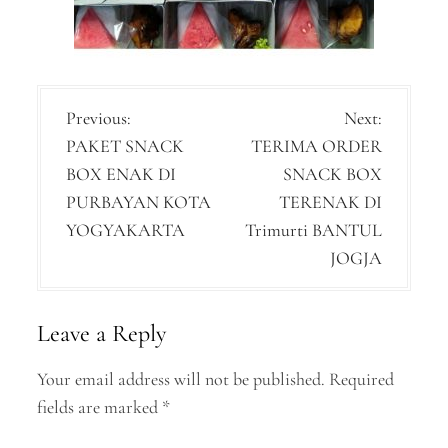
P
Previous:
Next:
PAKET SNACK
TERIMA ORDER
o
BOX ENAK DI
SNACK BOX
s
PURBAYAN KOTA
TERENAK DI
t
YOGYAKARTA
Trimurti BANTUL
n
JOGJA
a
v
Leave a Reply
i
Your email address will not be published.
Required
g
fields are marked
*
a