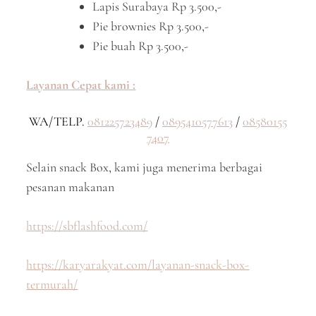
Lapis Surabaya Rp 3.500,-
Pie brownies Rp 3.500,-
Pie buah Rp 3.500,-
Layanan Cepat kami :
WA/TELP.
081225723489
/
0895410577613
/
08580155
7407
Selain snack Box, kami juga menerima berbagai
pesanan makanan
https://sbflashfood.com/
https://karyarakyat.com/layanan-snack-box-
termurah/