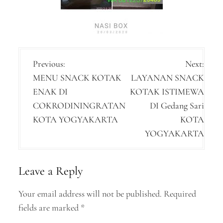
P
Previous:
Next:
MENU SNACK KOTAK
LAYANAN SNACK
o
ENAK DI
KOTAK ISTIMEWA
s
COKRODININGRATAN
DI Gedang Sari
t
KOTA YOGYAKARTA
KOTA
n
YOGYAKARTA
a
v
Leave a Reply
i
Your email address will not be published.
Required
g
fields are marked
*
a