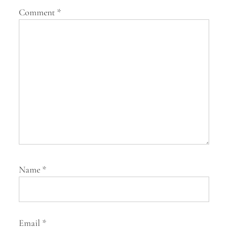
Comment
*
t
i
o
n
Name
*
Email
*