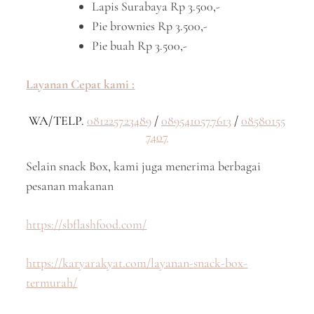
Lapis Surabaya Rp 3.500,-
Pie brownies Rp 3.500,-
Pie buah Rp 3.500,-
Layanan Cepat kami :
WA/TELP.
081225723489
/
0895410577613
/
08580155
7407
Selain snack Box, kami juga menerima berbagai
pesanan makanan
https://sbflashfood.com/
https://karyarakyat.com/layanan-snack-box-
termurah/