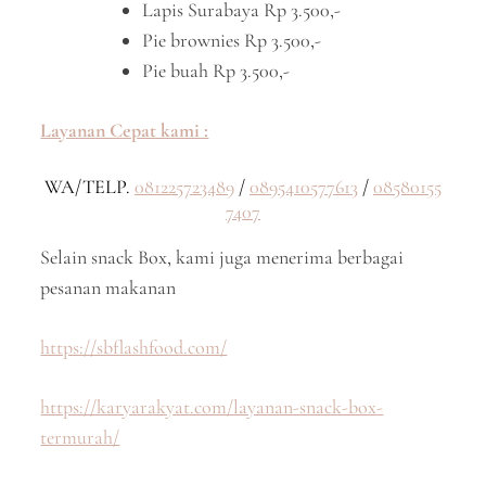
Lapis Surabaya Rp 3.500,-
Pie brownies Rp 3.500,-
Pie buah Rp 3.500,-
Layanan Cepat kami :
WA/TELP.
081225723489
/
0895410577613
/
08580155
7407
Selain snack Box, kami juga menerima berbagai
pesanan makanan
https://sbflashfood.com/
https://karyarakyat.com/layanan-snack-box-
termurah/