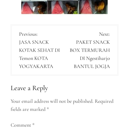
P
Previous:
Next:
JASA SNACK
PAKET SNACK
o
KOTAK SEHAT DI
BOX TERMURAH
s
Temon KOTA
DI Ngestiharjo
t
YOGYAKARTA
BANTUL JOGJA
n
a
Leave a Reply
v
Your email address will not be published.
Required
i
fields are marked
*
g
a
Comment
*