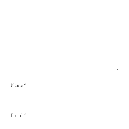
t
i
o
n
Name
*
Email
*