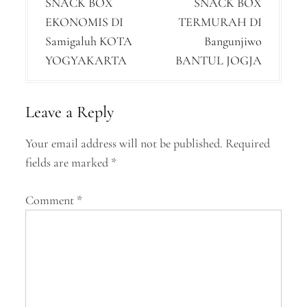
SNACK BOX
SNACK BOX
s
EKONOMIS DI
TERMURAH DI
t
Samigaluh KOTA
Bangunjiwo
n
YOGYAKARTA
BANTUL JOGJA
a
v
Leave a Reply
i
Your email address will not be published.
Required
g
fields are marked
*
a
Comment
*
t
i
o
n