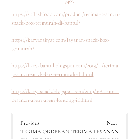
7407
https://sbflashfood.com/product/terima-pesanan-
snack-box-termurah-di-bantul/
https://karyarakyat.com/layanan-snack-box-
termurah/
https://karyabantul.blogspot.com/2019/11/terima-
pesanan-snack-box-termurah-di.html
https://karyasnack.blogspot.com/2019/07/terima-
pesanan-arem-arem-lontong-isi.html
P
Previous:
Next:
TERIMA ORDERAN
TERIMA PESANAN
o