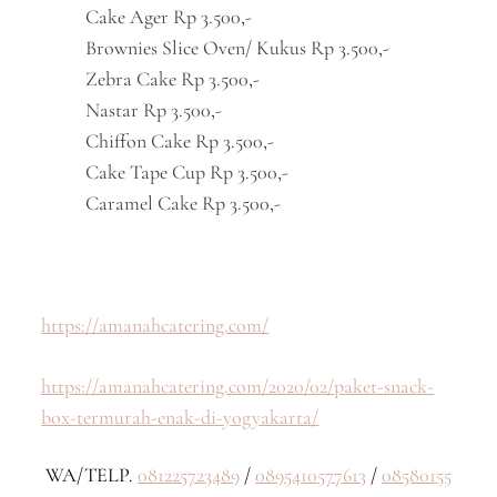
Cake Ager Rp 3.500,-
Brownies Slice Oven/ Kukus Rp 3.500,-
Zebra Cake Rp 3.500,-
Nastar Rp 3.500,-
Chiffon Cake Rp 3.500,-
Cake Tape Cup Rp 3.500,-
Caramel Cake Rp 3.500,-
https://amanahcatering.com/
https://amanahcatering.com/2020/02/paket-snack-
box-termurah-enak-di-yogyakarta/
WA/TELP.
081225723489
/
0895410577613
/
08580155