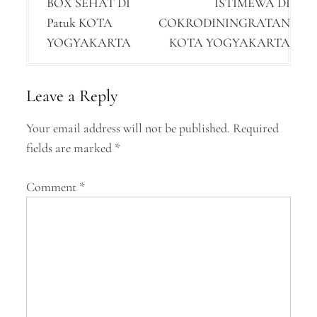
BOX SEHAT DI
ISTIMEWA DI
s
Patuk KOTA
COKRODININGRATAN
t
YOGYAKARTA
KOTA YOGYAKARTA
n
a
Leave a Reply
v
Your email address will not be published.
Required
i
fields are marked
*
g
a
Comment
*
t
i
o
n