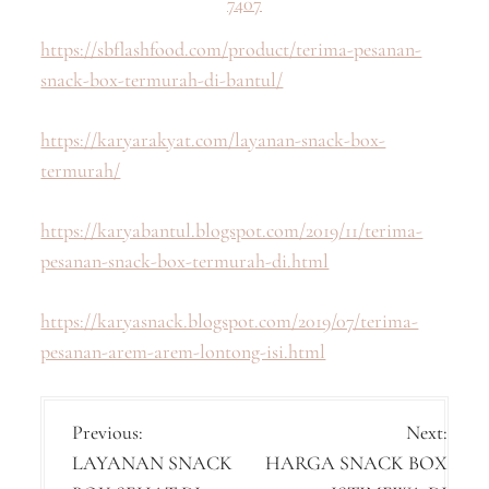
7407
https://sbflashfood.com/product/terima-pesanan-
snack-box-termurah-di-bantul/
https://karyarakyat.com/layanan-snack-box-
termurah/
https://karyabantul.blogspot.com/2019/11/terima-
pesanan-snack-box-termurah-di.html
https://karyasnack.blogspot.com/2019/07/terima-
pesanan-arem-arem-lontong-isi.html
P
Previous:
Next:
LAYANAN SNACK
HARGA SNACK BOX
o