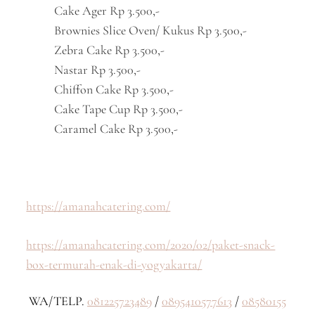
Cake Ager Rp 3.500,-
Brownies Slice Oven/ Kukus Rp 3.500,-
Zebra Cake Rp 3.500,-
Nastar Rp 3.500,-
Chiffon Cake Rp 3.500,-
Cake Tape Cup Rp 3.500,-
Caramel Cake Rp 3.500,-
https://amanahcatering.com/
https://amanahcatering.com/2020/02/paket-snack-
box-termurah-enak-di-yogyakarta/
WA/TELP.
081225723489
/
0895410577613
/
08580155