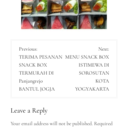
P
Previous:
Next:
TERIMA PESANAN
MENU SNACK BOX
o
SNACK BOX
ISTIMEWA DI
s
TERMURAH DI
SOROSUTAN
t
Panjangrejo
KOTA
n
BANTUL JOGJA
YOGYAKARTA
a
v
Leave a Reply
i
Your email address will not be published.
Required