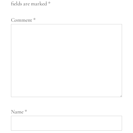
g
fields are marked
*
a
Comment
*
t
i
o
n
Name
*