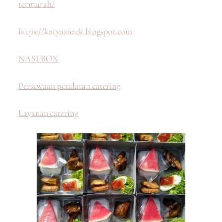
termurah/
https://karyasnack.blogspot.com
NASI BOX
Persewaan peralatan catering
Layanan catering