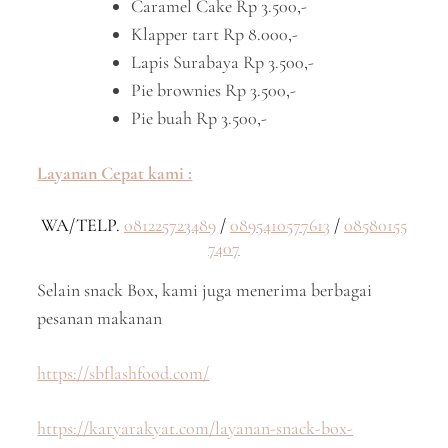
Caramel Cake Rp 3.500,-
Klapper tart Rp 8.000,-
Lapis Surabaya Rp 3.500,-
Pie brownies Rp 3.500,-
Pie buah Rp 3.500,-
Layanan Cepat kami :
WA/TELP.
081225723489
/
0895410577613
/
08580155
7407
Selain snack Box, kami juga menerima berbagai
pesanan makanan
https://sbflashfood.com/
https://karyarakyat.com/layanan-snack-box-