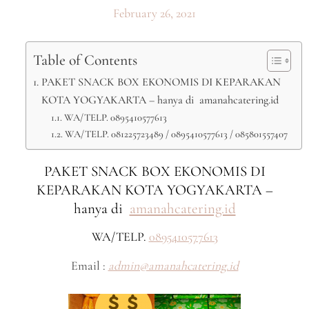
February 26, 2021
Table of Contents
PAKET SNACK BOX EKONOMIS DI KEPARAKAN
KOTA YOGYAKARTA – hanya di amanahcatering.id
WA/TELP. 0895410577613
WA/TELP. 081225723489 / 0895410577613 / 085801557407
PAKET SNACK BOX EKONOMIS DI
KEPARAKAN KOTA YOGYAKARTA –
hanya di
amanahcatering.id
WA/TELP.
0895410577613
Email :
admin@amanahcatering.id