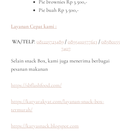
Pie brownies Rp 3.500,-
Pie buah Rp 3.500,-
Layanan Cepat kami :
WA/TELP.
081225723489
/
0895410577613
/
08580155
7407
Selain snack Box, kami juga menerima berbagai
pesanan makanan
https://sbflashfood.com/
https://karyarakyat.com/layanan-snack-box-
termurah/
https://karyasnack.blogspot.com