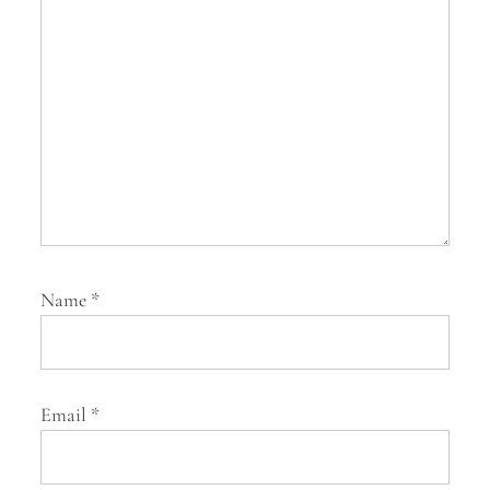
t
i
o
n
Name
*
Email
*