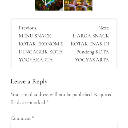
P
Previous:
Next:
MENU SNACK
HARGA SNACK
o
KOTAK EKONOMIS
KOTAK ENAK DI
s
DI NGAGLIK KOTA
Pundong KOTA
t
YOGYAKARTA
YOGYAKARTA
n
a
Leave a Reply
v
Your email address will not be published.
Required
i
fields are marked
*
g
a
Comment
*