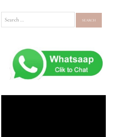
Search
for: