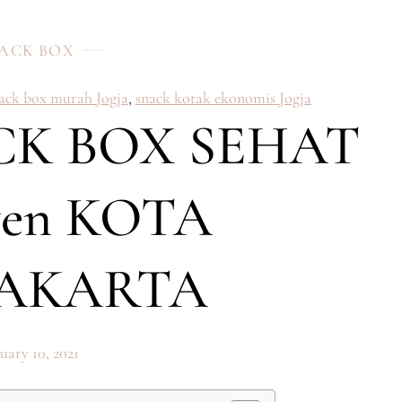
ACK BOX
nack box murah Jogja
,
snack kotak ekonomis Jogja
CK BOX SEHAT
yen KOTA
AKARTA
uary 10, 2021