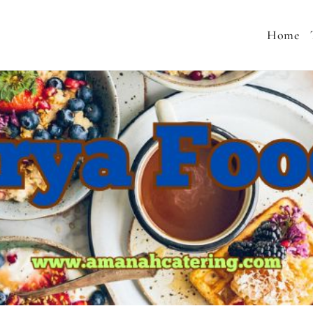
Home
 MENU SEHAT, CATERING PERNIKAHAN, JASA AQIQA
MURAH, SNACK TAJIL RAMADHAN, NASI BOX RAMA