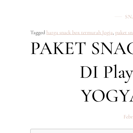
SN
Tagged
harga snack box termurah Jogja
,
paket s
PAKET SNA
DI Pla
YOGY
Febr