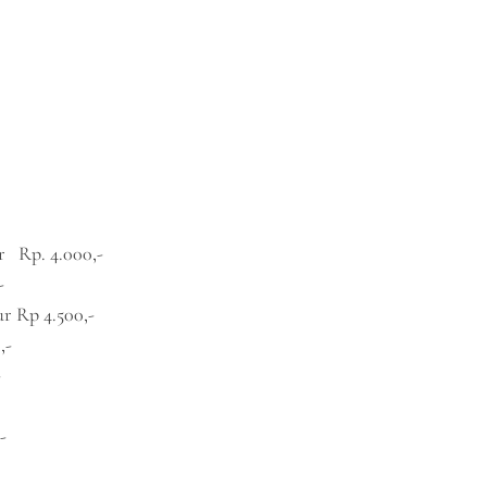
r Rp. 4.000,-
-
r Rp 4.500,-
,-
-
-