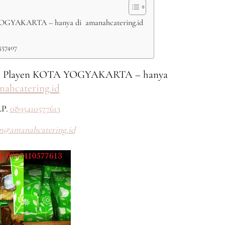
YAKARTA – hanya di amanahcatering.id
557407
 Playen KOTA YOGYAKARTA – hanya
nahcatering.id
P.
0895410577613
n@amanahcatering.id