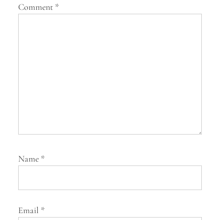
Comment
*
t
i
o
n
Name
*
Email
*