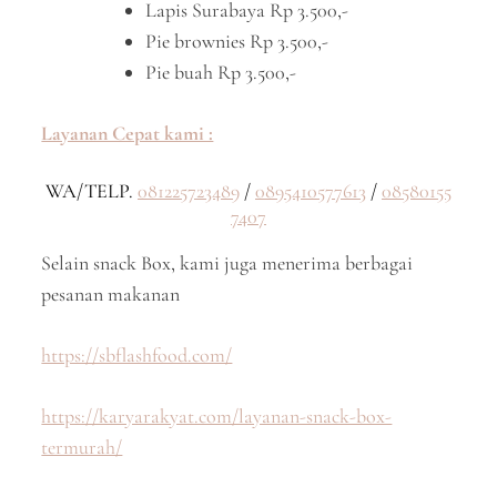
Lapis Surabaya Rp 3.500,-
Pie brownies Rp 3.500,-
Pie buah Rp 3.500,-
Layanan Cepat kami :
WA/TELP.
081225723489
/
0895410577613
/
08580155
7407
Selain snack Box, kami juga menerima berbagai
pesanan makanan
https://sbflashfood.com/
https://karyarakyat.com/layanan-snack-box-
termurah/