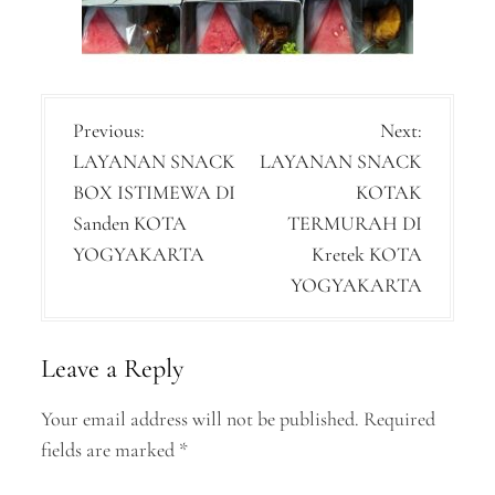
P
Previous:
Next:
LAYANAN SNACK
LAYANAN SNACK
o
BOX ISTIMEWA DI
KOTAK
s
Sanden KOTA
TERMURAH DI
t
YOGYAKARTA
Kretek KOTA
n
YOGYAKARTA
a
v
Leave a Reply
i
Your email address will not be published.
Required
g
fields are marked
*
a