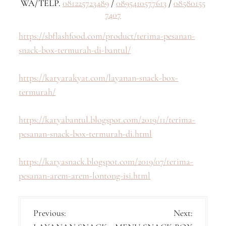
WA/TELP.
081225723489
/
0895410577613
/
08580155
7407
https://sbflashfood.com/product/terima-pesanan-
snack-box-termurah-di-bantul/
https://karyarakyat.com/layanan-snack-box-
termurah/
https://karyabantul.blogspot.com/2019/11/terima-
pesanan-snack-box-termurah-di.html
https://karyasnack.blogspot.com/2019/07/terima-
pesanan-arem-arem-lontong-isi.html
P
Previous:
Next: