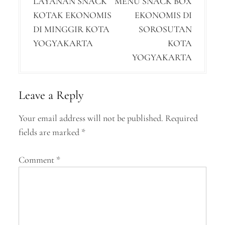
LAYANAN SNACK
MENU SNACK BOX
o
KOTAK EKONOMIS
EKONOMIS DI
s
DI MINGGIR KOTA
SOROSUTAN
t
YOGYAKARTA
KOTA
n
YOGYAKARTA
a
v
Leave a Reply
i
Your email address will not be published.
Required
g
fields are marked
*
a
Comment
*
t
i
o
n