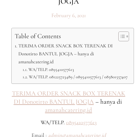
JOGJA
February 6, 2021
Table of Contents
TERIMA ORDER SNACK BOX TERENAK DI
Donotirto BANTUL JOGJA – hanya di
amanahcatering.id
WA/TELP. 0895410577613
WA/TELP. 081225723489 / 0895410577613 / 085801557407
TERIMA ORDER SNACK BOX TERENAK
DI Donotirto BANTUL JOGJA
– hanya di
amanahcatering.id
WA/TELP.
0895410577613
Email :
admin@amanahcatering.id