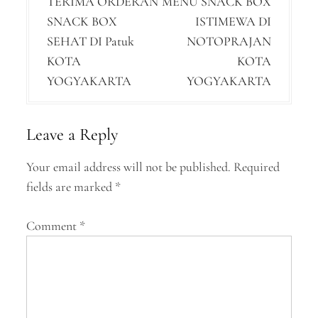
TERIMA ORDERAN
MENU SNACK BOX
o
SNACK BOX
ISTIMEWA DI
s
SEHAT DI Patuk
NOTOPRAJAN
t
KOTA
KOTA
n
YOGYAKARTA
YOGYAKARTA
a
v
Leave a Reply
i
Your email address will not be published.
Required
g
fields are marked
*
a
Comment
*
t
i
o
n