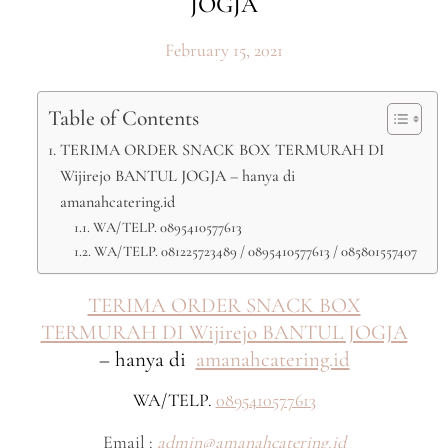
JOGJA
February 15, 2021
Table of Contents
TERIMA ORDER SNACK BOX TERMURAH DI
Wijirejo BANTUL JOGJA – hanya di
amanahcatering.id
WA/TELP. 0895410577613
WA/TELP. 081225723489 / 0895410577613 / 085801557407
TERIMA ORDER SNACK BOX
TERMURAH DI Wijirejo BANTUL JOGJA
– hanya di
amanahcatering.id
WA/TELP.
0895410577613
Email :
admin@amanahcatering.id