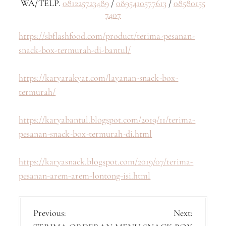
WA/TELP.
081225723489
/
0895410577613
/
08580155
7407
https://sbflashfood.com/product/terima-pesanan-
snack-box-termurah-di-bantul/
https://karyarakyat.com/layanan-snack-box-
termurah/
https://karyabantul.blogspot.com/2019/11/terima-
pesanan-snack-box-termurah-di.html
https://karyasnack.blogspot.com/2019/07/terima-
pesanan-arem-arem-lontong-isi.html
P
Previous:
Next: