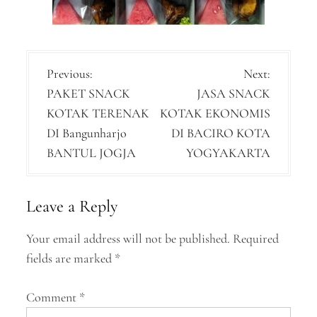
P
Previous:
Next:
PAKET SNACK
JASA SNACK
o
KOTAK TERENAK
KOTAK EKONOMIS
s
DI Bangunharjo
DI BACIRO KOTA
t
BANTUL JOGJA
YOGYAKARTA
n
a
Leave a Reply
v
Your email address will not be published.
Required
i
fields are marked
*
g
a
Comment
*