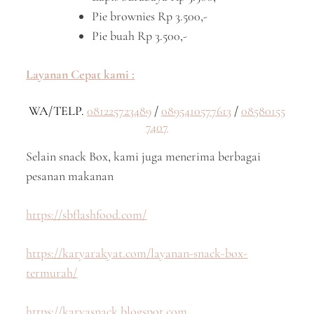
Pie brownies Rp 3.500,-
Pie buah Rp 3.500,-
Layanan Cepat kami :
WA/TELP.
081225723489
/
0895410577613
/
08580155
7407
Selain snack Box, kami juga menerima berbagai
pesanan makanan
https://sbflashfood.com/
https://karyarakyat.com/layanan-snack-box-
termurah/
https://karyasnack.blogspot.com