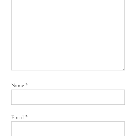
t
i
o
n
Name
*
Email
*