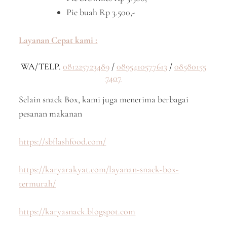
Pie buah Rp 3.500,-
Layanan Cepat kami :
WA/TELP.
081225723489
/
0895410577613
/
08580155
7407
Selain snack Box, kami juga menerima berbagai
pesanan makanan
https://sbflashfood.com/
https://karyarakyat.com/layanan-snack-box-
termurah/
https://karyasnack.blogspot.com