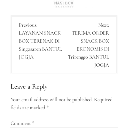
P
Previous:
Next:
LAYANAN SNACK
TERIMA ORDER
o
BOX TERENAK DI
SNACK BOX
s
Singosaren BANTUL
EKONOMIS DI
t
JOGJA
Trirenggo BANTUL
n
JOGJA
a
v
Leave a Reply
i
Your email address will not be published.
Required
g
fields are marked
*
a
Comment
*
t