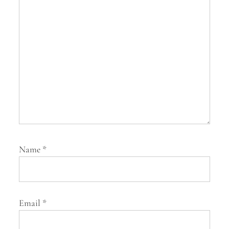
i
o
n
Name
*
Email
*