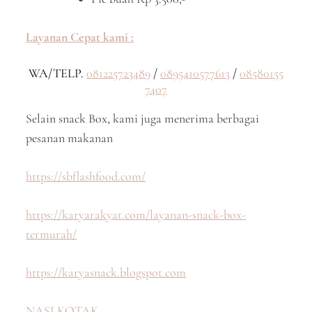
Layanan Cepat kami :
WA/TELP.
081225723489
/
0895410577613
/
08580155
7407
Selain snack Box, kami juga menerima berbagai
pesanan makanan
https://sbflashfood.com/
https://karyarakyat.com/layanan-snack-box-
termurah/
https://karyasnack.blogspot.com
NASI KOTAK