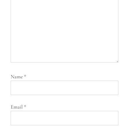
i
o
n
Name
*
Email
*