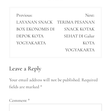
P
Previous:
Next:
LAYANAN SNACK
TERIMA PESANAN
o
BOX EKONOMIS DI
SNACK KOTAK
s
DEPOK KOTA
SEHAT DI Galur
t
YOGYAKARTA
KOTA
n
YOGYAKARTA
a
v
Leave a Reply
i
Your email address will not be published.
Required
g
fields are marked
*
a
Comment
*
t